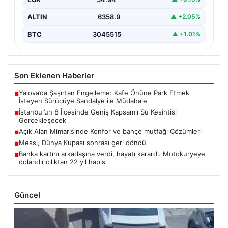
ALTIN
6358.9
▲ +2.05%
BTC
3045515
▲ +1.01%
Son Eklenen Haberler
Yalova’da Şaşırtan Engelleme: Kafe Önüne Park Etmek
■
İsteyen Sürücüye Sandalye ile Müdahale
İstanbul’un 8 İlçesinde Geniş Kapsamlı Su Kesintisi
■
Gerçekleşecek
Açık Alan Mimarisinde Konfor ve bahçe mutfağı Çözümleri
■
Messi, Dünya Kupası sonrası geri döndü
■
Banka kartını arkadaşına verdi, hayatı karardı. Motokuryeye
■
dolandırıcılıktan 22 yıl hapis
Güncel