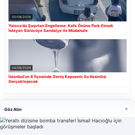
05/08/2026
Yalova’da Şaşırtan Engelleme: Kafe Önüne Park Etmek
İsteyen Sürücüye Sandalye ile Müdahale
04/08/2026
İstanbul’un 8 İlçesinde Geniş Kapsamlı Su Kesintisi
Gerçekleşecek
Son Eklenen Firmalar
×
Göz Atın
Cengiz Sigorta
23/06/2026