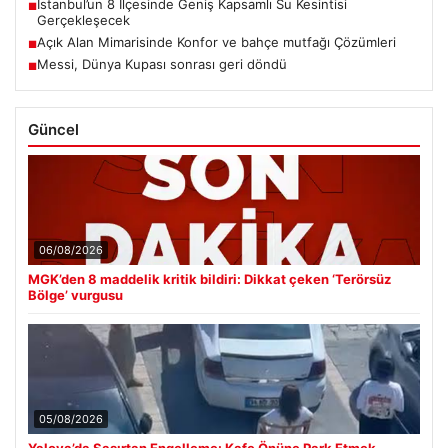
İstanbul’un 8 İlçesinde Geniş Kapsamlı Su Kesintisi
■
Gerçekleşecek
Açık Alan Mimarisinde Konfor ve bahçe mutfağı Çözümleri
■
Messi, Dünya Kupası sonrası geri döndü
■
Güncel
06/08/2026
MGK’den 8 maddelik kritik bildiri: Dikkat çeken ‘Terörsüz
Bölge’ vurgusu
05/08/2026