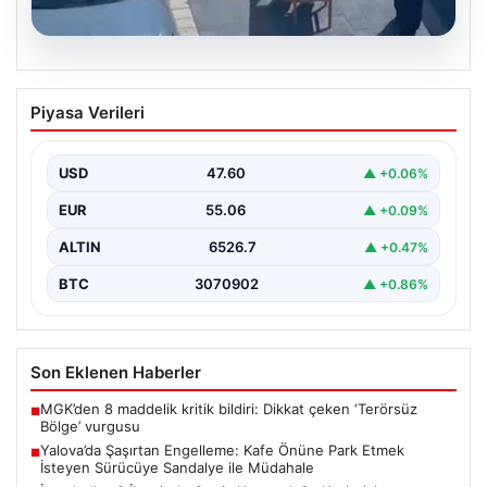
05.08.2026
Yalova’da Şaşırtan Engelleme: Kafe
Piyasa Verileri
Önüne Park Etmek İsteyen Sürücüye
Sandalye ile Müdahale
USD
47.60
▲ +0.06%
Yalova'da yaşanan sıra dışı bir olay, gündeme damgasını
vurdu. Adnan Menderes Mahallesi Ufuk Sokak'ta…
EUR
55.06
▲ +0.09%
ALTIN
6526.7
▲ +0.47%
BTC
3070902
▲ +0.86%
Son Eklenen Haberler
MGK’den 8 maddelik kritik bildiri: Dikkat çeken ‘Terörsüz
■
Bölge’ vurgusu
Yalova’da Şaşırtan Engelleme: Kafe Önüne Park Etmek
■
İsteyen Sürücüye Sandalye ile Müdahale