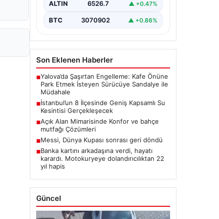
ALTIN
6526.7
▲ +0.47%
BTC
3070902
▲ +0.86%
Son Eklenen Haberler
Yalova’da Şaşırtan Engelleme: Kafe Önüne
■
Park Etmek İsteyen Sürücüye Sandalye ile
Müdahale
İstanbul’un 8 İlçesinde Geniş Kapsamlı Su
■
Kesintisi Gerçekleşecek
Açık Alan Mimarisinde Konfor ve bahçe
■
mutfağı Çözümleri
Messi, Dünya Kupası sonrası geri döndü
■
Banka kartını arkadaşına verdi, hayatı
■
karardı. Motokuryeye dolandırıcılıktan 22
yıl hapis
Güncel