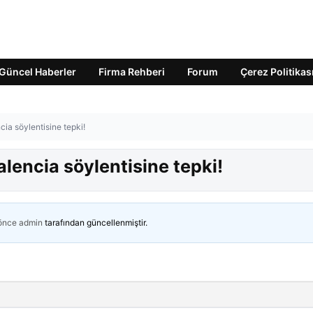
Güncel Haberler
Firma Rehberi
Forum
Çerez Politikas
cia söylentisine tepki!
alencia söylentisine tepki!
 önce
admin
tarafından güncellenmiştir.