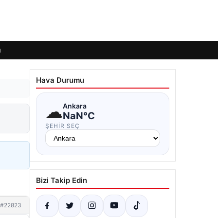
ı
Hava Durumu
☁
Ankara
NaN°C
ŞEHIR SEÇ
Bizi Takip Edin
#22823