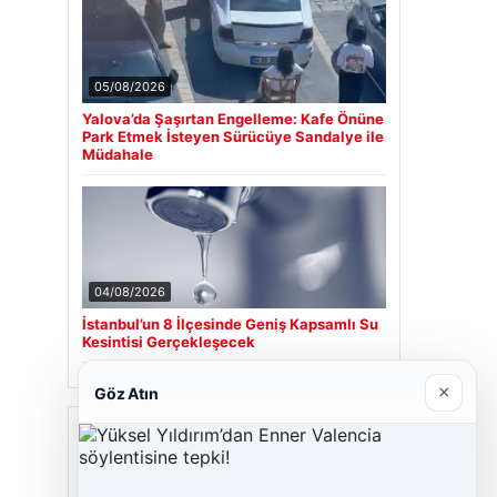
05/08/2026
Yalova’da Şaşırtan Engelleme: Kafe Önüne
Park Etmek İsteyen Sürücüye Sandalye ile
Müdahale
04/08/2026
İstanbul’un 8 İlçesinde Geniş Kapsamlı Su
Kesintisi Gerçekleşecek
×
Göz Atın
Son Eklenen Firmalar
Cengiz Sigorta