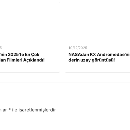
5
10/12/2025
’nin 2025’te En Çok
NASA’dan KX Andromedae’ni
lan Filmleri Açıklandı!
derin uzay görüntüsü!
nlar
*
ile işaretlenmişlerdir