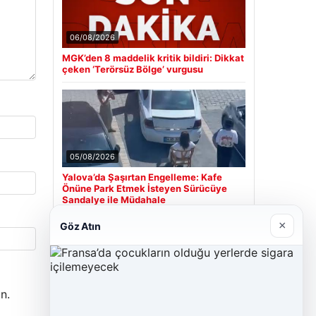
06/08/2026
MGK’den 8 maddelik kritik bildiri: Dikkat
çeken ‘Terörsüz Bölge’ vurgusu
05/08/2026
Yalova’da Şaşırtan Engelleme: Kafe
Önüne Park Etmek İsteyen Sürücüye
Sandalye ile Müdahale
×
Göz Atın
Son Eklenen Firmalar
Hastaş Beton
n.
26/05/2026