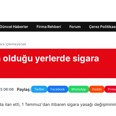
Güncel Haberler
Firma Rehberi
Forum
Çerez Politikas
gara içilemeyecek
 olduğu yerlerde sigara
Paylaş:
25 06:06
Twitter
Facebook
WhatsApp
Reddit
Pinte
da ilan etti, 1 Temmuz'dan itibaren sigara yasağı değişiminin