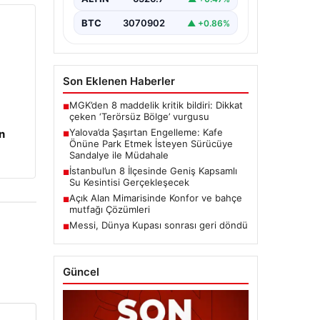
BTC
3070902
▲ +0.86%
Son Eklenen Haberler
MGK’den 8 maddelik kritik bildiri: Dikkat
■
çeken ‘Terörsüz Bölge’ vurgusu
Yalova’da Şaşırtan Engelleme: Kafe
n
■
Önüne Park Etmek İsteyen Sürücüye
Sandalye ile Müdahale
İstanbul’un 8 İlçesinde Geniş Kapsamlı
■
Su Kesintisi Gerçekleşecek
Açık Alan Mimarisinde Konfor ve bahçe
■
mutfağı Çözümleri
Messi, Dünya Kupası sonrası geri döndü
■
Güncel