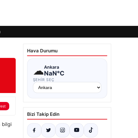
ı
Hava Durumu
☁
Ankara
NaN°C
ŞEHIR SEÇ
rest
Bizi Takip Edin
 bilgi