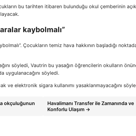
ocukların bu tarihten itibaren bulunduğu okul çemberinin açı
ulayacak.
aralar kaybolmalı”
aybolmalı”. Çocukların temiz hava hakkının başladığı noktad
ını söyledi, Vautrin bu yasağın öğrencilerin okulların önü
nda uygulanacağını söyledi.
cak ve elektronik sigara kullanımı yasaklanmayacağını söyle
nya okçuluğunun
Havalimanı Transfer ile Zamanında ve
Konforlu Ulaşım →