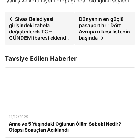
“yanlış ve kötü niyetli propaganda” olduğunu söyledi.
← Sivas Belediyesi
Dünyanın en güçlü
girişindeki tabela
pasaportları: Dört
değiştirilerek TC –
Avrupa ülkesi listenin
GÜNDEM ibaresi eklendi.
başında →
Tavsiye Edilen Haberler
11/12/2025
Anne ve 5 Yaşındaki Oğlunun Ölüm Sebebi Nedir?
Otopsi Sonuçları Açıklandı