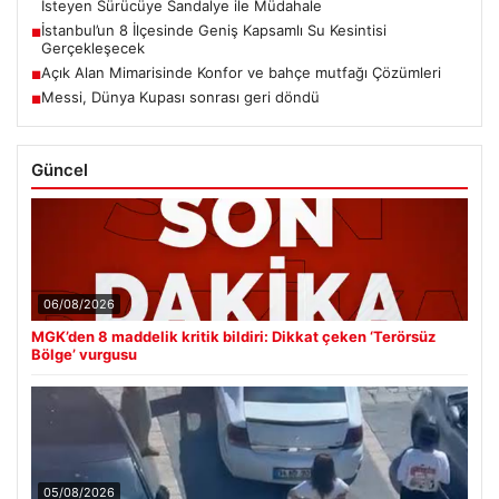
İsteyen Sürücüye Sandalye ile Müdahale
İstanbul’un 8 İlçesinde Geniş Kapsamlı Su Kesintisi
■
Gerçekleşecek
Açık Alan Mimarisinde Konfor ve bahçe mutfağı Çözümleri
■
Messi, Dünya Kupası sonrası geri döndü
■
Güncel
06/08/2026
MGK’den 8 maddelik kritik bildiri: Dikkat çeken ‘Terörsüz
Bölge’ vurgusu
05/08/2026