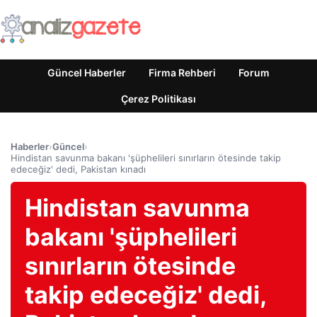
Güncel Haberler
Firma Rehberi
Forum
Çerez Politikası
Haberler
›
Güncel
›
Hindistan savunma bakanı 'şüphelileri sınırların ötesinde takip
edeceğiz' dedi, Pakistan kınadı
Hindistan savunma
bakanı 'şüphelileri
sınırların ötesinde
takip edeceğiz' dedi,