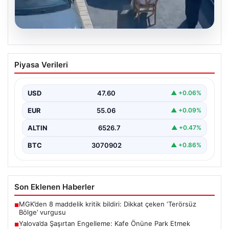
05.08.2026
Yalova’da Şaşırtan Engelleme: Kafe
Piyasa Verileri
Önüne Park Etmek İsteyen Sürücüye
Sandalye ile Müdahale
USD
47.60
▲ +0.06%
Yalova’da yaşanan sıra dışı bir olay, gündeme damgasını
vurdu. Adnan Menderes Mahallesi Ufuk Sokak’ta…
EUR
55.06
▲ +0.09%
ALTIN
6526.7
▲ +0.47%
BTC
3070902
▲ +0.86%
Son Eklenen Haberler
MGK’den 8 maddelik kritik bildiri: Dikkat çeken ‘Terörsüz
■
Bölge’ vurgusu
Yalova’da Şaşırtan Engelleme: Kafe Önüne Park Etmek
■