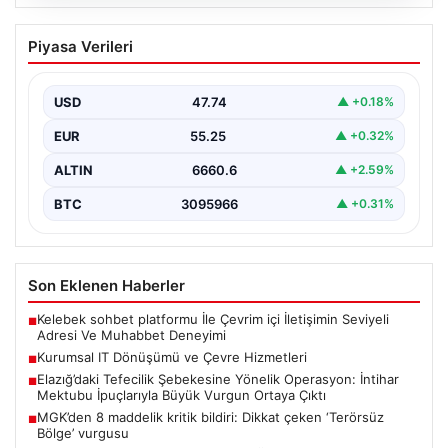
08.08.2026
Kurumsal IT Dönüşümü ve Çevre
Piyasa Verileri
Hizmetleri
Günümüzde değişen teknoloji sayesinde şirketler cihaz
envanterlerini sürekli zamanda yenilemektedir. Bu
USD
47.74
▲ +0.18%
modernizasyon süreçlerinde boşa…
EUR
55.25
▲ +0.32%
ALTIN
6660.6
▲ +2.59%
BTC
3095966
▲ +0.31%
Son Eklenen Haberler
Kelebek sohbet platformu İle Çevrim içi İletişimin Seviyeli
■
Adresi Ve Muhabbet Deneyimi
Kurumsal IT Dönüşümü ve Çevre Hizmetleri
■
Elazığ’daki Tefecilik Şebekesine Yönelik Operasyon: İntihar
■
Mektubu İpuçlarıyla Büyük Vurgun Ortaya Çıktı
MGK’den 8 maddelik kritik bildiri: Dikkat çeken ‘Terörsüz
■
Bölge’ vurgusu