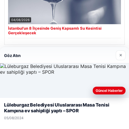
04/08/2026
İstanbul’un 8 İlçesinde Geniş Kapsamlı Su Kesintisi
Gerçekleşecek
×
Göz Atın
Son Eklenen Firmalar
Güncel Haberler
Web sitemizi nasıl kullandığınızı daha iyi anlayabilmek,
deneyiminizi kişiselleştirmek ve geliştirmek amacıyla çerezler
Lüleburgaz Belediyesi Uluslararası Masa Tenisi
kullanıyoruz.
Çerez Politikamız
Kampına ev sahipliği yaptı – SPOR
Reddet
Kabul Et
05/08/2024