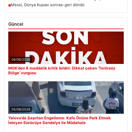
Messi, Dünya Kupası sonrası geri döndü
■
Güncel
06/08/2026
MGK’den 8 maddelik kritik bildiri: Dikkat çeken ‘Terörsüz
Bölge’ vurgusu
05/08/2026
Yalova’da Şaşırtan Engelleme: Kafe Önüne Park Etmek
İsteyen Sürücüye Sandalye ile Müdahale