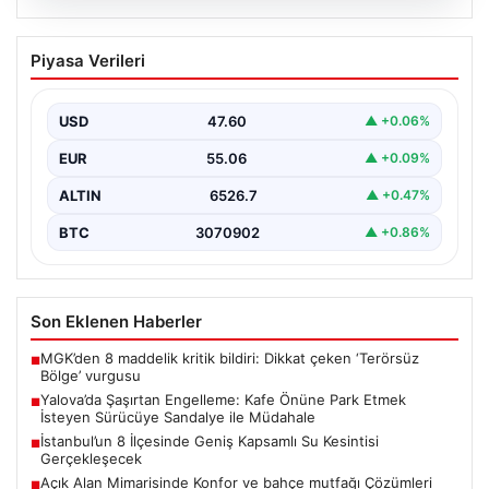
05.08.2026
Yalova’da Şaşırtan Engelleme: Kafe
Piyasa Verileri
Önüne Park Etmek İsteyen Sürücüye
Sandalye ile Müdahale
USD
47.60
▲ +0.06%
Yalova’da yaşanan sıra dışı bir olay, gündeme damgasını
vurdu. Adnan Menderes Mahallesi Ufuk Sokak’ta…
EUR
55.06
▲ +0.09%
ALTIN
6526.7
▲ +0.47%
BTC
3070902
▲ +0.86%
Son Eklenen Haberler
MGK’den 8 maddelik kritik bildiri: Dikkat çeken ‘Terörsüz
■
Bölge’ vurgusu
Yalova’da Şaşırtan Engelleme: Kafe Önüne Park Etmek
■
İsteyen Sürücüye Sandalye ile Müdahale
İstanbul’un 8 İlçesinde Geniş Kapsamlı Su Kesintisi
■
Gerçekleşecek
Açık Alan Mimarisinde Konfor ve bahçe mutfağı Çözümleri
■