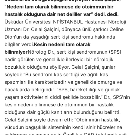
“Nedeni tam olarak bilinmese de otoimmün bir
hastalık olduğuna dair net deliller var” dedi. dedi.
Üsküdar Üniversitesi NPİSTANBUL Hastanesi Nöroloji
Uzmanı Dr. Celal Şalçini, dünyaca ünlü şarkıcı Celine
Dion'un da yaşadığı sert kişi sendromu hakkında
bilgiler verdi.
Kesin nedeni tam olarak
bilinmiyor
Nörolog Dr., sert kişi sendromunun (SPS)
nadir görülen ve genellikle ilerleyici bir nörolojik
bozukluk olduğunu söylüyor. Celal Şalçini, şunları
söyledi: “Bu sendrom kas sertliği ve ağrılı kas
spazmları ile karakterizedir ve genellikle omurga ve
bacaklarda belirgindir. “SPS, hareketliliği ve günlük
yaşam aktivitelerini ciddi şekilde bozabilir.” Dr., SPS'nin
kesin nedeni bilinmese de otoimmün bir hastalık
olduğuna dair güçlü kanıtların bulunduğunu belirtti.
Celal Şalçini şöyle devam etti: “Otoimmün hastalık,
vücudun bağışıklık sisteminin kendi sinir hücrelerine
saldırması anlamına gelir. Özellikle GAD (glutamik asit