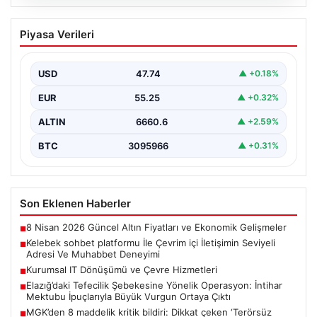
08.08.2026
Kelebek sohbet platformu İle Çevrim içi
Piyasa Verileri
İletişimin Seviyeli Adresi Ve Muhabbet
Deneyimi
USD
47.74
▲ +0.18%
İnternet ortamında insanların seviyeli bir şekilde irtibat
kurması ciddi bir değer taşımaktadır. Günümüzde
EUR
55.25
▲ +0.32%
çeşitli…
ALTIN
6660.6
▲ +2.59%
BTC
3095966
▲ +0.31%
Son Eklenen Haberler
8 Nisan 2026 Güncel Altın Fiyatları ve Ekonomik Gelişmeler
■
Kelebek sohbet platformu İle Çevrim içi İletişimin Seviyeli
■
Adresi Ve Muhabbet Deneyimi
Kurumsal IT Dönüşümü ve Çevre Hizmetleri
■
Elazığ’daki Tefecilik Şebekesine Yönelik Operasyon: İntihar
■
Mektubu İpuçlarıyla Büyük Vurgun Ortaya Çıktı
MGK’den 8 maddelik kritik bildiri: Dikkat çeken ‘Terörsüz
■