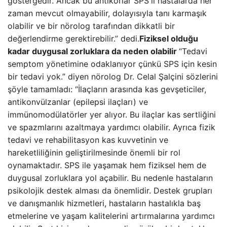
göstergedir. Ancak bu antikorlar SPS'li hastalarda her
zaman mevcut olmayabilir, dolayısıyla tanı karmaşık
olabilir ve bir nörolog tarafından dikkatli bir
değerlendirme gerektirebilir.” dedi.
Fiziksel olduğu
kadar duygusal zorluklara da neden olabilir
“Tedavi
semptom yönetimine odaklanıyor çünkü SPS için kesin
bir tedavi yok.” diyen nörolog Dr. Celal Şalçini sözlerini
şöyle tamamladı: “İlaçların arasında kas gevşeticiler,
antikonvülzanlar (epilepsi ilaçları) ve
immünomodülatörler yer alıyor. Bu ilaçlar kas sertliğini
ve spazmlarını azaltmaya yardımcı olabilir. Ayrıca fizik
tedavi ve rehabilitasyon kas kuvvetinin ve
hareketliliğinin geliştirilmesinde önemli bir rol
oynamaktadır. SPS ile yaşamak hem fiziksel hem de
duygusal zorluklara yol açabilir. Bu nedenle hastaların
psikolojik destek alması da önemlidir. Destek grupları
ve danışmanlık hizmetleri, hastaların hastalıkla baş
etmelerine ve yaşam kalitelerini artırmalarına yardımcı