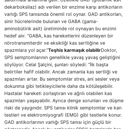
dekarboksilaz) adı verilen bir enzime karşı antikorların
varlığı SPS tanısında önemli rol oynar. GAD antikorları,
sinir hücrelerinde bulunan ve GABA (gama-
aminobütirik asit) üretiminde rol oynayan bu enzimi
hedef alır. “GABA, kas hareketlerini düzenleyen bir
nörotransmiterdir ve eksikliği kas sertliğine ve
spazmlara yol açar.”
Teşhis karmaşık olabilir
Doktor,
SPS semptomlarının genellikle yavaş yavaş geliştiğini
söylüyor. Celal Şalçini, şunları söyledi: “İlk başta
belirtiler hafif olabilir. Ancak zamanla kas sertliği ve
spazmları artar. Bu semptomlar stres, ani sesler veya
dokunma gibi tetikleyicilerle daha da kötüleşebilir.
Hastalar hareketi zorlaştıran ve ağrılı olabilen kas
spazmları yaşayabilir. Ayrıca denge sorunları ve düşme
riski de yaygındır. SPS tanısı klinik semptomlar ve kan
testleri ve elektromiyografi (EMG) gibi testlerle konur.
GAD antikorlarının varlığı SPS tanısı için güçlü bir