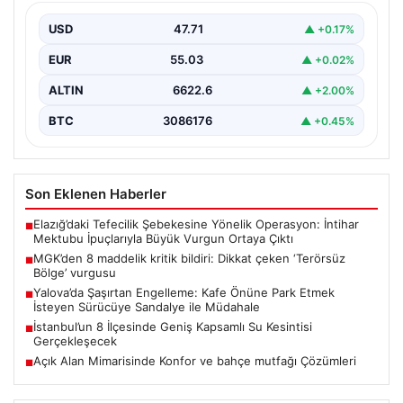
USD
47.71
▲ +0.17%
EUR
55.03
▲ +0.02%
ALTIN
6622.6
▲ +2.00%
BTC
3086176
▲ +0.45%
Son Eklenen Haberler
Elazığ’daki Tefecilik Şebekesine Yönelik Operasyon: İntihar
■
Mektubu İpuçlarıyla Büyük Vurgun Ortaya Çıktı
MGK’den 8 maddelik kritik bildiri: Dikkat çeken ‘Terörsüz
■
Bölge’ vurgusu
Yalova’da Şaşırtan Engelleme: Kafe Önüne Park Etmek
■
İsteyen Sürücüye Sandalye ile Müdahale
İstanbul’un 8 İlçesinde Geniş Kapsamlı Su Kesintisi
■
Gerçekleşecek
Açık Alan Mimarisinde Konfor ve bahçe mutfağı Çözümleri
■