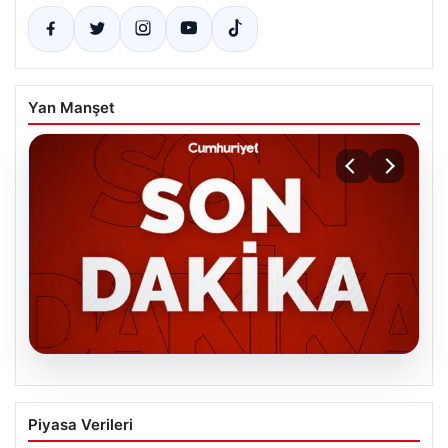
Yan Manşet
06.08.2026
MGK’den 8 maddelik kritik bildiri: Dikkat
Piyasa Verileri
çeken ‘Terörsüz Bölge’ vurgusu