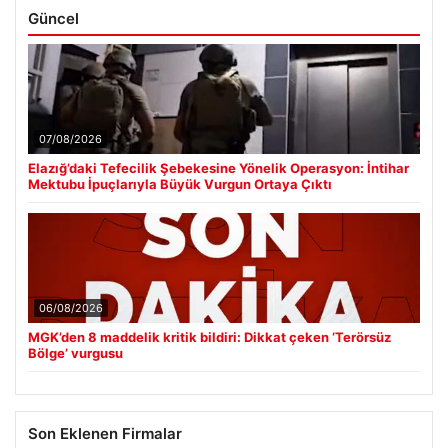
Güncel
07/08/2026
Elazığ’daki Tefecilik Şebekesine Yönelik Operasyon: İntihar
Mektubu İpuçlarıyla Büyük Vurgun Ortaya Çıktı
06/08/2026
MGK’den 8 maddelik kritik bildiri: Dikkat çeken ‘Terörsüz
Bölge’ vurgusu
Son Eklenen Firmalar