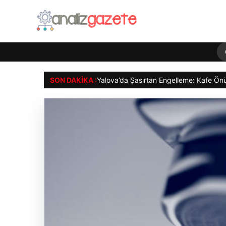
SON DAKIKA :
Yalova’da Şaşırtan Engelleme: Kafe Ö