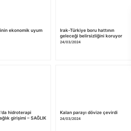
rinin ekonomik uyum
Irak-Türkiye boru hattının
geleceği belirsizliğini koruyor
4
24/03/2024
'da hidroterapi
Kalan parayı dövize çevirdi
ağlık girişimi – SAĞLIK
24/03/2024
4