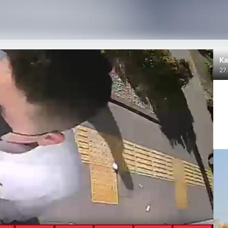
Ka
27
Geniş Kapsamlı Su Kesintisi
os’ta önemli altyapı yenileme çalışmaları kapsamında şehrin farklı böl