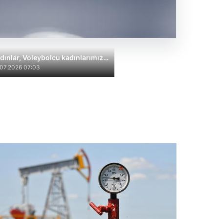
dınlar, Voleybolcu kadınlarımız…
.07.2026 07:03
gelerindeki 8