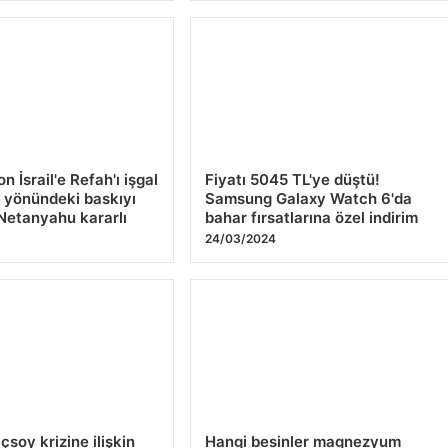
 İsrail'e Refah'ı işgal
Fiyatı 5045 TL'ye düştü!
 yönündeki baskıyı
Samsung Galaxy Watch 6'da
; Netanyahu kararlı
bahar fırsatlarına özel indirim
4
24/03/2024
çsoy krizine ilişkin
Hangi besinler magnezyum