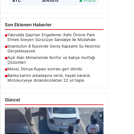
BTC
3045515
▲ +1.01%
Son Eklenen Haberler
Yalova’da Şaşırtan Engelleme: Kafe Önüne Park
■
Etmek İsteyen Sürücüye Sandalye ile Müdahale
İstanbul’un 8 İlçesinde Geniş Kapsamlı Su Kesintisi
■
Gerçekleşecek
Açık Alan Mimarisinde Konfor ve bahçe mutfağı
■
Çözümleri
Messi, Dünya Kupası sonrası geri döndü
■
Banka kartını arkadaşına verdi, hayatı karardı.
■
Motokuryeye dolandırıcılıktan 22 yıl hapis
Güncel