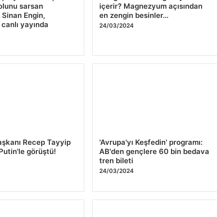
olunu sarsan
içerir? Magnezyum açısından
 Sinan Engin,
en zengin besinler…
ı canlı yayında
24/03/2024
4
şkanı Recep Tayyip
'Avrupa'yı Keşfedin' programı:
Putin'le görüştü!
AB'den gençlere 60 bin bedava
tren bileti
4
24/03/2024