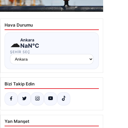
trol fiyatları 25 Mayıs: Güncel seviyeler ve
lişmeler
Hava Durumu
.07.2026 08:03
☁
Ankara
NaN°C
ŞEHIR SEÇ
Bizi Takip Edin
Yan Manşet