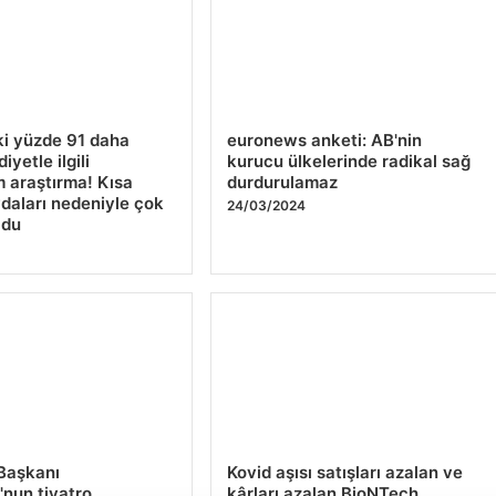
ki yüzde 91 daha
euronews anketi: AB'nin
iyetle ilgili
kurucu ülkelerinde radikal sağ
 araştırma! Kısa
durdurulamaz
ydaları nedeniyle çok
24/03/2024
ldu
4
Başkanı
Kovid aşısı satışları azalan ve
'nun tiyatro
kârları azalan BioNTech,