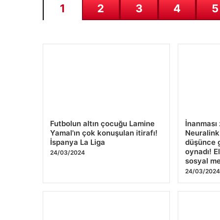
1
2
3
4
5
Futbolun altın çocuğu Lamine
İnanması 
Yamal'ın çok konuşulan itirafı!
Neuralink
İspanya La Liga
düşünce 
oynadı! E
24/03/2024
sosyal me
24/03/202