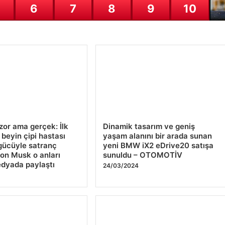
6
7
8
9
10
Pe
ge
26
zor ama gerçek: İlk
Dinamik tasarım ve geniş
 beyin çipi hastası
yaşam alanını bir arada sunan
gücüyle satranç
yeni BMW iX2 eDrive20 satışa
lon Musk o anları
sunuldu – OTOMOTİV
dyada paylaştı
24/03/2024
4