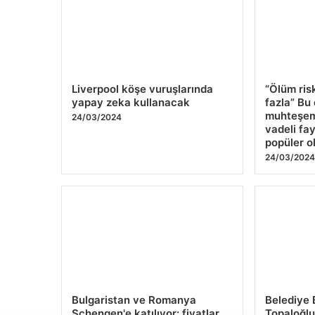
Liverpool köşe vuruşlarında
“Ölüm ris
yapay zeka kullanacak
fazla” Bu d
muhteşem
24/03/2024
vadeli fa
popüler o
24/03/202
Bulgaristan ve Romanya
Belediye 
Schengen'e katılıyor: fiyatlar,
Topaloğlu