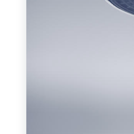
Yangını
fark
etmeden