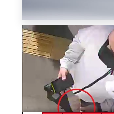
düğüne
devam
ettiler
SICAK HABER
GÜNCEL HABERLER
0 YORUM
04.08.2026
İstanbul’un 8 İlçesinde 
Gerçekleşecek
İstanbul Su ve Kanalizasyon İdaresi (İSKİ), 5 Ağust
ilçede…