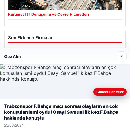
08/08/2026
Kurumsal IT Dönüşümü ve Çevre Hizmetleri
Son Eklenen Firmalar
×
Göz Atın
Güncel Haberler
Web sitemizi nasıl kullandığınızı daha iyi anlayabilmek,
Trabzonspor F.Bahçe maçı sonrası olayların en çok
deneyiminizi kişiselleştirmek ve geliştirmek amacıyla çerezler
konuşulan ismi oydu! Osayi Samuel ilk kez F.Bahçe
kullanıyoruz.
Çerez Politikamız
hakkında konuştu
Reddet
Kabul Et
25/03/2024