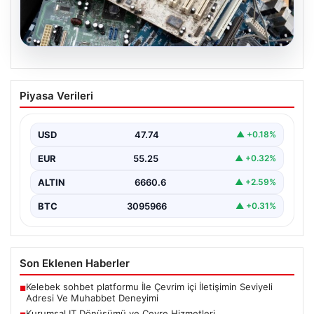
08.08.2026
Kurumsal IT Dönüşümü ve Çevre
Piyasa Verileri
Hizmetleri
Günümüzde değişen teknoloji sayesinde şirketler cihaz
envanterlerini sürekli zamanda yenilemektedir. Bu
USD
47.74
▲ +0.18%
modernizasyon süreçlerinde boşa…
EUR
55.25
▲ +0.32%
ALTIN
6660.6
▲ +2.59%
BTC
3095966
▲ +0.31%
Son Eklenen Haberler
Kelebek sohbet platformu İle Çevrim içi İletişimin Seviyeli
■
Adresi Ve Muhabbet Deneyimi
Kurumsal IT Dönüşümü ve Çevre Hizmetleri