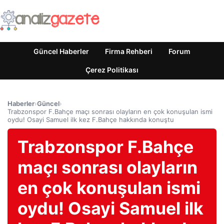
Güncel Haberler
Firma Rehberi
Forum
Çerez Politikası
Haberler
›
Güncel
›
Trabzonspor F.Bahçe maçı sonrası olayların en çok konuşulan ismi
oydu! Osayi Samuel ilk kez F.Bahçe hakkında konuştu
Trabzonspor F.Bahçe
maçı sonrası olayların
en çok konuşulan ismi
oydu! Osayi Samuel ilk