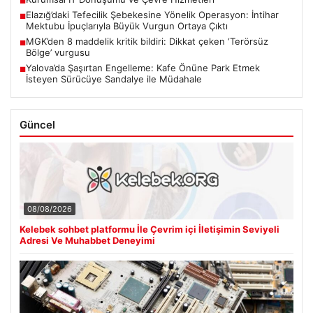
■
Elazığ’daki Tefecilik Şebekesine Yönelik Operasyon: İntihar
■
Mektubu İpuçlarıyla Büyük Vurgun Ortaya Çıktı
MGK’den 8 maddelik kritik bildiri: Dikkat çeken ‘Terörsüz
■
Bölge’ vurgusu
Yalova’da Şaşırtan Engelleme: Kafe Önüne Park Etmek
■
İsteyen Sürücüye Sandalye ile Müdahale
Güncel
08/08/2026
Kelebek sohbet platformu İle Çevrim içi İletişimin Seviyeli
Adresi Ve Muhabbet Deneyimi