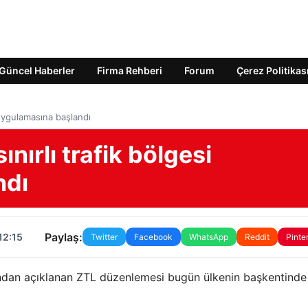
Güncel Haberler
Firma Rehberi
Forum
Çerez Politikas
 uygulamasına başlandı
nırlı trafik bölgesi
ndı
Paylaş:
12:15
Twitter
Facebook
WhatsApp
Reddit
Pinte
ından açıklanan ZTL düzenlemesi bugün ülkenin başkentinde