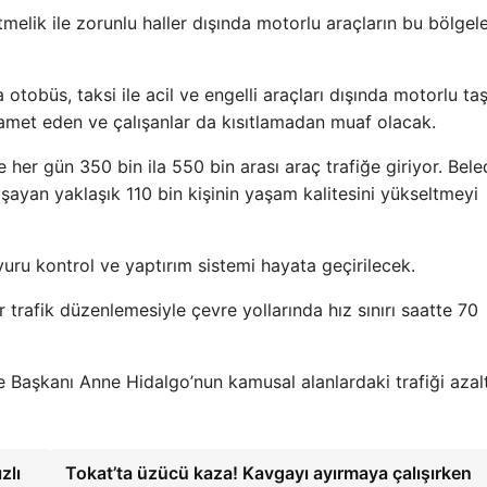
netmelik ile zorunlu haller dışında motorlu araçların bu bölgel
otobüs, taksi ile acil ve engelli araçları dışında motorlu taşı
kamet eden ve çalışanlar da kısıtlamadan muaf olacak.
e her gün 350 bin ila 550 bin arası araç trafiğe giriyor. Bele
aşayan yaklaşık 110 bin kişinin yaşam kalitesini yükseltmeyi
uru kontrol ve yaptırım sistemi hayata geçirilecek.
 trafik düzenlemesiyle çevre yollarında hız sınırı saatte 70
ye Başkanı Anne Hidalgo’nun kamusal alanlardaki trafiği aza
zlı
Tokat’ta üzücü kaza! Kavgayı ayırmaya çalışırken