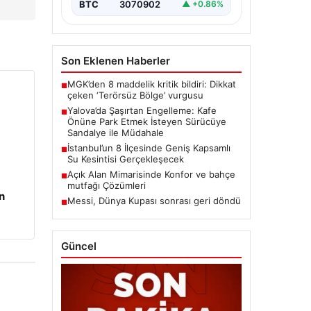
Sokak’ta…
BTC
3070902
▲ +0.86%
Son Eklenen Haberler
MGK’den 8 maddelik kritik bildiri: Dikkat
■
çeken ‘Terörsüz Bölge’ vurgusu
Yalova’da Şaşırtan Engelleme: Kafe
■
Önüne Park Etmek İsteyen Sürücüye
Sandalye ile Müdahale
İstanbul’un 8 İlçesinde Geniş Kapsamlı
■
Su Kesintisi Gerçekleşecek
Açık Alan Mimarisinde Konfor ve bahçe
■
mutfağı Çözümleri
n
Messi, Dünya Kupası sonrası geri döndü
■
Güncel