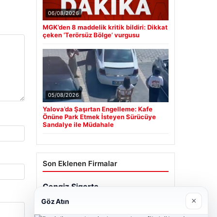
06/08/2026
MGK’den 8 maddelik kritik bildiri: Dikkat
çeken ‘Terörsüz Bölge’ vurgusu
05/08/2026
Yalova’da Şaşırtan Engelleme: Kafe
Önüne Park Etmek İsteyen Sürücüye
Sandalye ile Müdahale
Son Eklenen Firmalar
×
Göz Atın