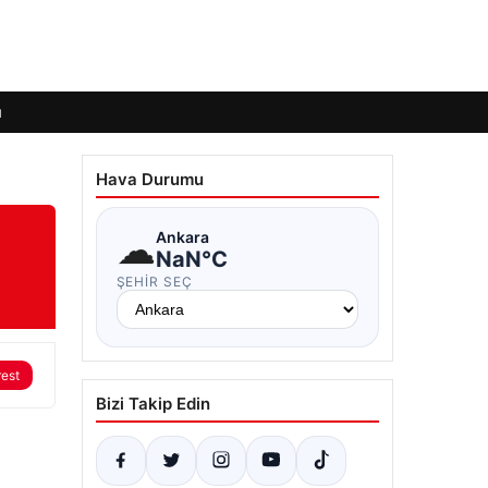
ı
Hava Durumu
☁
Ankara
NaN°C
ŞEHIR SEÇ
rest
Bizi Takip Edin