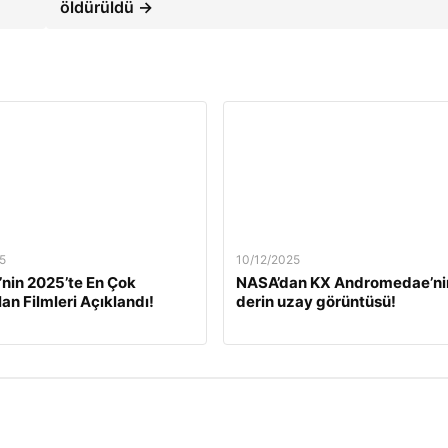
öldürüldü →
5
10/12/2025
’nin 2025’te En Çok
NASA’dan KX Andromedae’ni
lan Filmleri Açıklandı!
derin uzay görüntüsü!