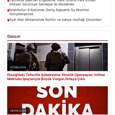
Yalova’da Şaşırtan Engelleme: Kafe Önüne Park Etmek
■
İsteyen Sürücüye Sandalye ile Müdahale
İstanbul’un 8 İlçesinde Geniş Kapsamlı Su Kesintisi
■
Gerçekleşecek
Açık Alan Mimarisinde Konfor ve bahçe mutfağı Çözümleri
■
Güncel
07/08/2026
Elazığ’daki Tefecilik Şebekesine Yönelik Operasyon: İntihar
Mektubu İpuçlarıyla Büyük Vurgun Ortaya Çıktı
06/08/2026