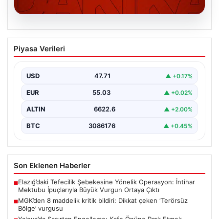
06.08.2026
MGK’den 8 maddelik kritik bildiri: Dikkat
Piyasa Verileri
çeken ‘Terörsüz Bölge’ vurgusu
USD
47.71
▲ +0.17%
EUR
55.03
▲ +0.02%
ALTIN
6622.6
▲ +2.00%
BTC
3086176
▲ +0.45%
Son Eklenen Haberler
Elazığ’daki Tefecilik Şebekesine Yönelik Operasyon: İntihar
■
Mektubu İpuçlarıyla Büyük Vurgun Ortaya Çıktı
MGK’den 8 maddelik kritik bildiri: Dikkat çeken ‘Terörsüz
■
Bölge’ vurgusu