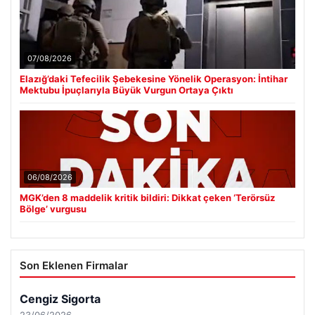
07/08/2026
Elazığ’daki Tefecilik Şebekesine Yönelik Operasyon: İntihar
Mektubu İpuçlarıyla Büyük Vurgun Ortaya Çıktı
06/08/2026
MGK’den 8 maddelik kritik bildiri: Dikkat çeken ‘Terörsüz
Bölge’ vurgusu
Son Eklenen Firmalar