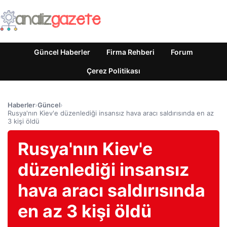
Güncel Haberler
Firma Rehberi
Forum
Çerez Politikası
Haberler
›
Güncel
›
Rusya'nın Kiev'e düzenlediği insansız hava aracı saldırısında en az
3 kişi öldü
Rusya'nın Kiev'e
düzenlediği insansız
hava aracı saldırısında
en az 3 kişi öldü