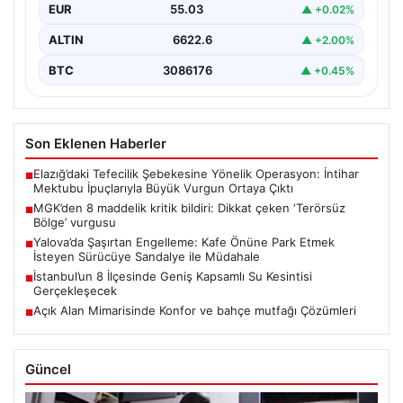
EUR
55.03
▲ +0.02%
ALTIN
6622.6
▲ +2.00%
BTC
3086176
▲ +0.45%
Son Eklenen Haberler
Elazığ’daki Tefecilik Şebekesine Yönelik Operasyon: İntihar
■
Mektubu İpuçlarıyla Büyük Vurgun Ortaya Çıktı
MGK’den 8 maddelik kritik bildiri: Dikkat çeken ‘Terörsüz
■
Bölge’ vurgusu
Yalova’da Şaşırtan Engelleme: Kafe Önüne Park Etmek
■
İsteyen Sürücüye Sandalye ile Müdahale
İstanbul’un 8 İlçesinde Geniş Kapsamlı Su Kesintisi
■
Gerçekleşecek
Açık Alan Mimarisinde Konfor ve bahçe mutfağı Çözümleri
■
Güncel