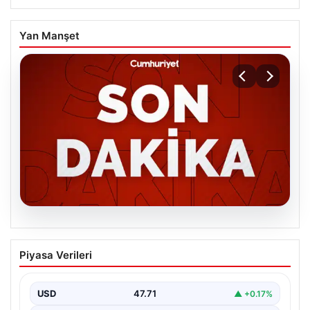
Yan Manşet
06.08.2026
MGK’den 8 maddelik kritik bildiri: Dikkat
Piyasa Verileri
çeken ‘Terörsüz Bölge’ vurgusu
USD
47.71
▲ +0.17%