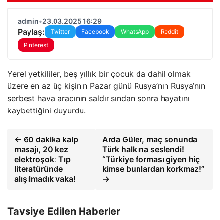
admin
•
23.03.2025 16:29
Paylaş:
Twitter
Facebook
WhatsApp
Reddit
Pinterest
Yerel yetkililer, beş yıllık bir çocuk da dahil olmak
üzere en az üç kişinin Pazar günü Rusya’nın Rusya’nın
serbest hava aracının saldırısından sonra hayatını
kaybettiğini duyurdu.
← 60 dakika kalp
Arda Güler, maç sonunda
masajı, 20 kez
Türk halkına seslendi!
elektroşok: Tıp
“Türkiye forması giyen hiç
literatüründe
kimse bunlardan korkmaz!”
alışılmadık vaka!
→
Tavsiye Edilen Haberler