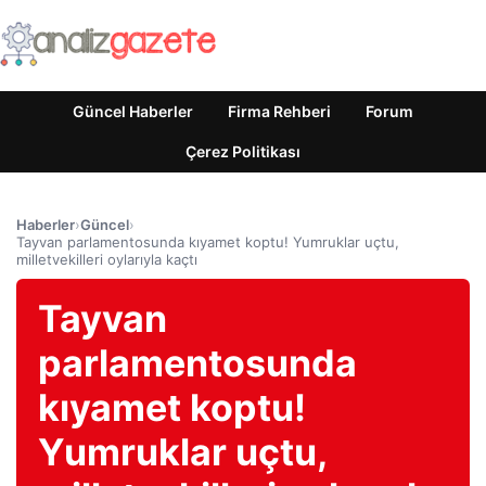
Güncel Haberler
Firma Rehberi
Forum
Çerez Politikası
Haberler
›
Güncel
›
Tayvan parlamentosunda kıyamet koptu! Yumruklar uçtu,
milletvekilleri oylarıyla kaçtı
Tayvan
parlamentosunda
kıyamet koptu!
Yumruklar uçtu,