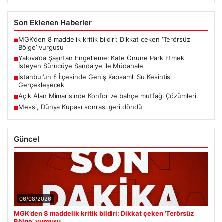
BTC
3070902
▲ +0.86%
Son Eklenen Haberler
MGK’den 8 maddelik kritik bildiri: Dikkat çeken ‘Terörsüz
■
Bölge’ vurgusu
Yalova’da Şaşırtan Engelleme: Kafe Önüne Park Etmek
■
İsteyen Sürücüye Sandalye ile Müdahale
İstanbul’un 8 İlçesinde Geniş Kapsamlı Su Kesintisi
■
Gerçekleşecek
Açık Alan Mimarisinde Konfor ve bahçe mutfağı Çözümleri
■
Messi, Dünya Kupası sonrası geri döndü
■
Güncel
06/08/2026