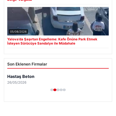
MGK’den 8 maddelik kritik bildiri: Dikkat çeken ‘Terörsüz
Bölge’ vurgusu
05/08/2026
Yalova’da Şaşırtan Engelleme: Kafe Önüne Park Etmek
İsteyen Sürücüye Sandalye ile Müdahale
Son Eklenen Firmalar
Hastaş Beton
26/05/2026