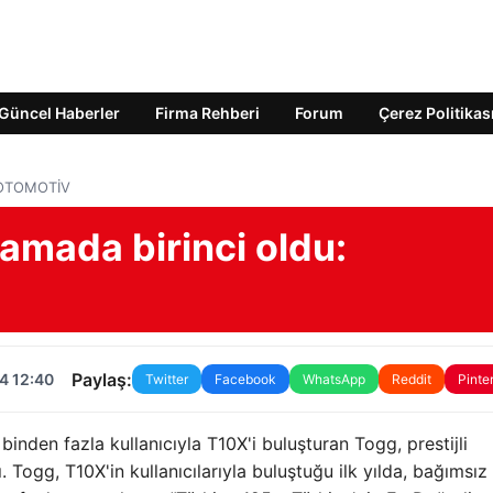
Güncel Haberler
Firma Rehberi
Forum
Çerez Politikas
u: OTOMOTİV
alamada birinci oldu:
Paylaş:
4 12:40
Twitter
Facebook
WhatsApp
Reddit
Pinte
inden fazla kullanıcıyla T10X'i buluşturan Togg, prestijli
. Togg, T10X'in kullanıcılarıyla buluştuğu ilk yılda, bağımsız