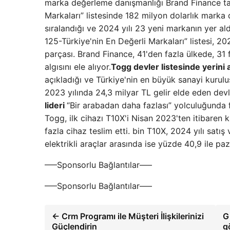
marka değerleme danışmanlığı Brand Finance tar
Markaları” listesinde 182 milyon dolarlık marka d
sıralandığı ve 2024 yılı 23 yeni markanın yer al
125-Türkiye'nin En Değerli Markaları” listesi, 2
parçası. Brand Finance, 41'den fazla ülkede, 31 
algısını ele alıyor.
Togg devler listesinde yerini 
açıkladığı ve Türkiye'nin en büyük sanayi kuruluş
2023 yılında 24,3 milyar TL gelir elde eden devle
lideri
“Bir arabadan daha fazlası” yolculuğunda f
Togg, ilk cihazı T10X'i Nisan 2023'ten itibaren
fazla cihaz teslim etti. bin T10X, 2024 yılı satı
elektrikli araçlar arasında ise yüzde 40,9 ile p
—–Sponsorlu Bağlantılar—–
—–Sponsorlu Bağlantılar—–
← Crm Programı ile Müşteri İlişkilerinizi
G
Güçlendirin
g