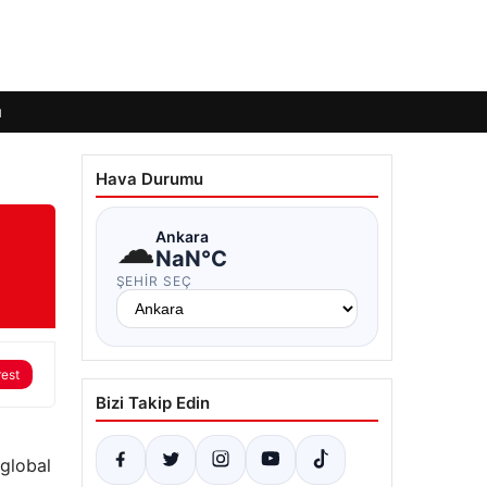
ı
Hava Durumu
☁
Ankara
NaN°C
ŞEHIR SEÇ
rest
Bizi Takip Edin
 global