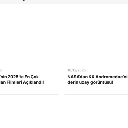
5
10/12/2025
’nin 2025’te En Çok
NASA’dan KX Andromedae’ni
lan Filmleri Açıklandı!
derin uzay görüntüsü!