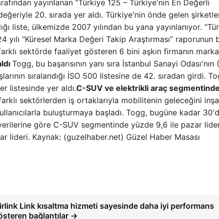
afından yayınlanan “Türkiye 125 – Türkiye'nin En Değerli
eğeriyle 20. sırada yer aldı. Türkiye'nin önde gelen şirketle
dığı liste, ülkemizde 2007 yılından bu yana yayınlanıyor. “Tü
024 yılı “Küresel Marka Değeri Takip Araştırması” raporunun b
farklı sektörde faaliyet gösteren 6 bini aşkın firmanın marka
aldı
Togg, bu başarısının yanı sıra İstanbul Sanayi Odası'nın 
larının sıralandığı İSO 500 listesine de 42. sıradan girdi. To
r listesinde yer aldı.
C-SUV ve elektrikli araç segmentind
arklı sektörlerden iş ortaklarıyla mobilitenin geleceğini inş
 kullanıcılarla buluşturmaya başladı. Togg, bugüne kadar 30'
ş verilerine göre C-SUV segmentinde yüzde 9,6 ile pazar lide
azar lideri. Kaynak: (guzelhaber.net) Güzel Haber Masası
irlink Link kısaltma hizmeti sayesinde daha iyi performans
österen bağlantılar →