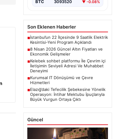
BTC
3093520
▼ -0.08%
Son Eklenen Haberler
İstanbul’un 22 İlçesinde 9 Saatlik Elektrik
■
Kesintisi-Yeni Program Açıklandı
8 Nisan 2026 Güncel Altın Fiyatları ve
■
Ekonomik Gelişmeler
Kelebek sohbet platformu İle Çevrim içi
■
İletişimin Seviyeli Adresi Ve Muhabbet
Deneyimi
Kurumsal IT Dönüşümü ve Çevre
■
Hizmetleri
n
Elazığ’daki Tefecilik Şebekesine Yönelik
■
Operasyon: İntihar Mektubu İpuçlarıyla
Büyük Vurgun Ortaya Çıktı
Güncel