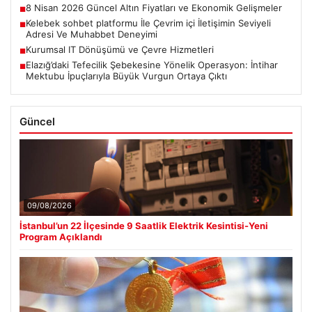
8 Nisan 2026 Güncel Altın Fiyatları ve Ekonomik Gelişmeler
■
Kelebek sohbet platformu İle Çevrim içi İletişimin Seviyeli
■
Adresi Ve Muhabbet Deneyimi
Kurumsal IT Dönüşümü ve Çevre Hizmetleri
■
Elazığ’daki Tefecilik Şebekesine Yönelik Operasyon: İntihar
■
Mektubu İpuçlarıyla Büyük Vurgun Ortaya Çıktı
Güncel
09/08/2026
İstanbul’un 22 İlçesinde 9 Saatlik Elektrik Kesintisi-Yeni
Program Açıklandı