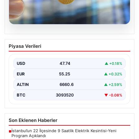
08.08.2026
8 Nisan 2026 Güncel Altın Fiyatları ve
Piyasa Verileri
Ekonomik Gelişmeler
Altın piyasasında yaşanan son gelişmeler, uluslararası
jeopolitik gelişmelerle birlikte ekonomik verilerin de
USD
47.74
▲ +0.18%
etkisiyle hareketlilik…
EUR
55.25
▲ +0.32%
ALTIN
6660.6
▲ +2.59%
BTC
3093520
▼ -0.08%
Son Eklenen Haberler
İstanbul’un 22 İlçesinde 9 Saatlik Elektrik Kesintisi-Yeni
■
Program Açıklandı