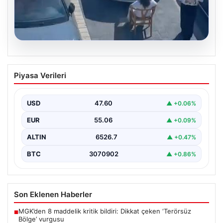
05.08.2026
Yalova’da Şaşırtan Engelleme: Kafe
Piyasa Verileri
Önüne Park Etmek İsteyen Sürücüye
Sandalye ile Müdahale
USD
47.60
▲ +0.06%
Yalova'da yaşanan sıra dışı bir olay, gündeme damgasını
vurdu. Adnan Menderes Mahallesi Ufuk Sokak'ta…
EUR
55.06
▲ +0.09%
ALTIN
6526.7
▲ +0.47%
BTC
3070902
▲ +0.86%
Son Eklenen Haberler
MGK’den 8 maddelik kritik bildiri: Dikkat çeken ‘Terörsüz
■
Bölge’ vurgusu