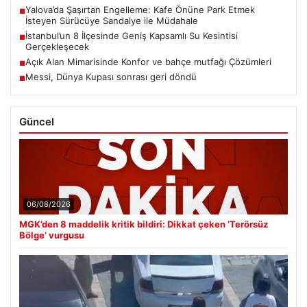
Yalova’da Şaşırtan Engelleme: Kafe Önüne Park Etmek
■
İsteyen Sürücüye Sandalye ile Müdahale
İstanbul’un 8 İlçesinde Geniş Kapsamlı Su Kesintisi
■
Gerçekleşecek
Açık Alan Mimarisinde Konfor ve bahçe mutfağı Çözümleri
■
Messi, Dünya Kupası sonrası geri döndü
■
Güncel
06/08/2026
MGK’den 8 maddelik kritik bildiri: Dikkat çeken ‘Terörsüz
Bölge’ vurgusu