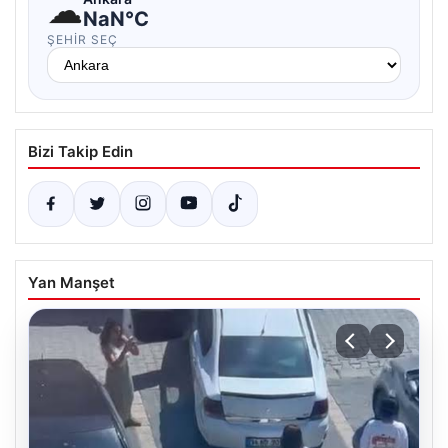
☁
NaN°C
ŞEHIR SEÇ
Bizi Takip Edin
Yan Manşet