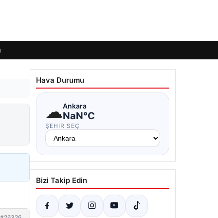
ı
Hava Durumu
☁
Ankara
NaN°C
ŞEHIR SEÇ
Bizi Takip Edin
#26326