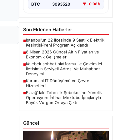
BTC
3093520
▼ -0.08%
Son Eklenen Haberler
İstanbul’un 22 İlçesinde 9 Saatlik Elektrik
■
Kesintisi-Yeni Program Açıklandı
8 Nisan 2026 Güncel Altın Fiyatları ve
■
Ekonomik Gelişmeler
Kelebek sohbet platformu İle Çevrim içi
■
İletişimin Seviyeli Adresi Ve Muhabbet
Deneyimi
Kurumsal IT Dönüşümü ve Çevre
■
Hizmetleri
Elazığ’daki Tefecilik Şebekesine Yönelik
■
Operasyon: İntihar Mektubu İpuçlarıyla
Büyük Vurgun Ortaya Çıktı
Güncel