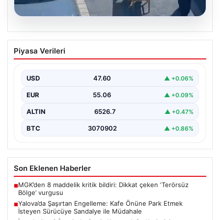
05.08.2026
Yalova’da Şaşırtan Engelleme: Kafe
Piyasa Verileri
Önüne Park Etmek İsteyen Sürücüye
Sandalye ile Müdahale
USD
47.60
▲ +0.06%
Yalova'da yaşanan sıra dışı bir olay, gündeme damgasını
vurdu. Adnan Menderes Mahallesi Ufuk Sokak'ta…
EUR
55.06
▲ +0.09%
ALTIN
6526.7
▲ +0.47%
BTC
3070902
▲ +0.86%
Son Eklenen Haberler
MGK’den 8 maddelik kritik bildiri: Dikkat çeken ‘Terörsüz
■
Bölge’ vurgusu
Yalova’da Şaşırtan Engelleme: Kafe Önüne Park Etmek
■
İsteyen Sürücüye Sandalye ile Müdahale