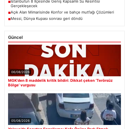
İstanbul’un 8 İlçesinde Geniş Kapsamlı Su Kesintisi
■
Gerçekleşecek
Açık Alan Mimarisinde Konfor ve bahçe mutfağı Çözümleri
■
Messi, Dünya Kupası sonrası geri döndü
■
Güncel
06/08/2026
MGK’den 8 maddelik kritik bildiri: Dikkat çeken ‘Terörsüz
Bölge’ vurgusu
05/08/2026