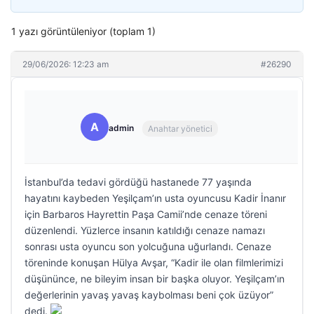
1 yazı görüntüleniyor (toplam 1)
29/06/2026: 12:23 am
#26290
A
admin
Anahtar yönetici
İstanbul’da tedavi gördüğü hastanede 77 yaşında
hayatını kaybeden Yeşilçam’ın usta oyuncusu Kadir İnanır
için Barbaros Hayrettin Paşa Camii’nde cenaze töreni
düzenlendi. Yüzlerce insanın katıldığı cenaze namazı
sonrası usta oyuncu son yolcuğuna uğurlandı. Cenaze
töreninde konuşan Hülya Avşar, “Kadir ile olan filmlerimizi
düşününce, ne bileyim insan bir başka oluyor. Yeşilçam’ın
değerlerinin yavaş yavaş kaybolması beni çok üzüyor”
dedi.