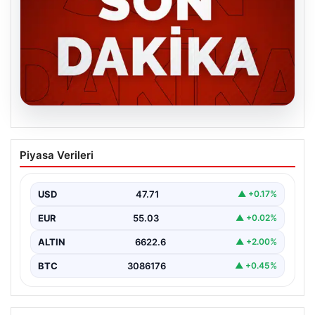
06.08.2026
MGK’den 8 maddelik kritik bildiri: Dikkat
Piyasa Verileri
çeken ‘Terörsüz Bölge’ vurgusu
USD
47.71
▲ +0.17%
EUR
55.03
▲ +0.02%
ALTIN
6622.6
▲ +2.00%
BTC
3086176
▲ +0.45%