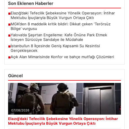
Son Eklenen Haberler
Elazığ’daki Tefecilik Şebekesine Yönelik Operasyon: İntihar
■
Mektubu İpuçlarıyla Büyük Vurgun Ortaya Çıktı
MGK’den 8 maddelik kritik bildiri: Dikkat çeken ‘Terörsüz
■
Bölge’ vurgusu
Yalova’da Şaşırtan Engelleme: Kafe Önüne Park Etmek
■
İsteyen Sürücüye Sandalye ile Müdahale
İstanbul’un 8 İlçesinde Geniş Kapsamlı Su Kesintisi
■
Gerçekleşecek
Açık Alan Mimarisinde Konfor ve bahçe mutfağı Çözümleri
■
Güncel
07/08/2026
Elazığ’daki Tefecilik Şebekesine Yönelik Operasyon: İntihar
Mektubu İpuçlarıyla Büyük Vurgun Ortaya Çıktı