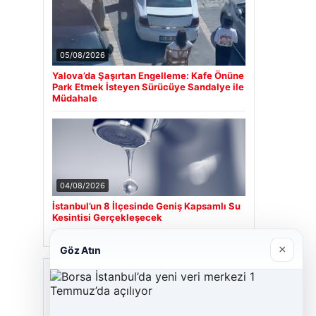
05/08/2026
Yalova’da Şaşırtan Engelleme: Kafe Önüne
Park Etmek İsteyen Sürücüye Sandalye ile
Müdahale
04/08/2026
İstanbul’un 8 İlçesinde Geniş Kapsamlı Su
Kesintisi Gerçekleşecek
×
Göz Atın
Son Eklenen Firmalar
Cengiz Sigorta