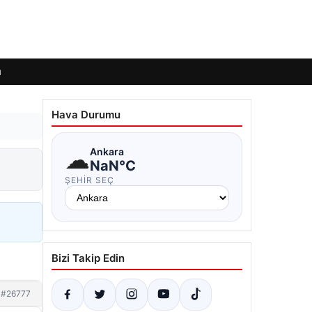
ı
Hava Durumu
☁
Ankara
NaN°C
ŞEHIR SEÇ
Bizi Takip Edin
#26777