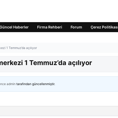
Güncel Haberler
Firma Rehberi
Forum
Çerez Politikas
rkezi 1 Temmuz’da açılıyor
 merkezi 1 Temmuz’da açılıyor
önce
admin
tarafından güncellenmiştir.