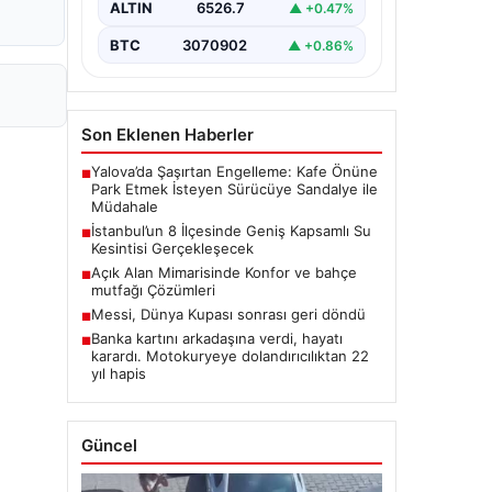
ALTIN
6526.7
▲ +0.47%
BTC
3070902
▲ +0.86%
Son Eklenen Haberler
Yalova’da Şaşırtan Engelleme: Kafe Önüne
■
Park Etmek İsteyen Sürücüye Sandalye ile
Müdahale
İstanbul’un 8 İlçesinde Geniş Kapsamlı Su
■
Kesintisi Gerçekleşecek
Açık Alan Mimarisinde Konfor ve bahçe
■
mutfağı Çözümleri
Messi, Dünya Kupası sonrası geri döndü
■
Banka kartını arkadaşına verdi, hayatı
■
karardı. Motokuryeye dolandırıcılıktan 22
yıl hapis
Güncel