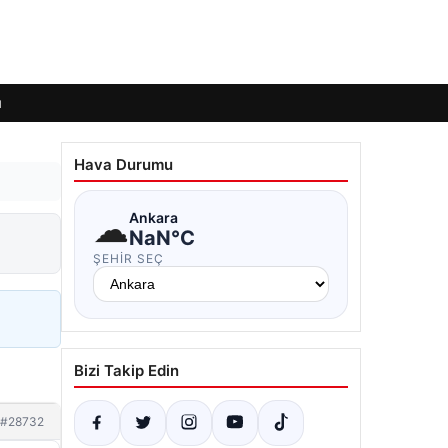
ı
Hava Durumu
☁
Ankara
NaN°C
ŞEHIR SEÇ
Bizi Takip Edin
#28732