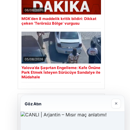
06/08/2026
MGK’den 8 maddelik kritik bildiri: Dikkat
çeken ‘Terörsüz Bölge’ vurgusu
05/08/2026
Yalova’da Şaşırtan Engelleme: Kafe Önüne
Park Etmek İsteyen Sürücüye Sandalye ile
Müdahale
Son Eklenen Firmalar
×
Göz Atın
Cengiz Sigorta
23/06/2026