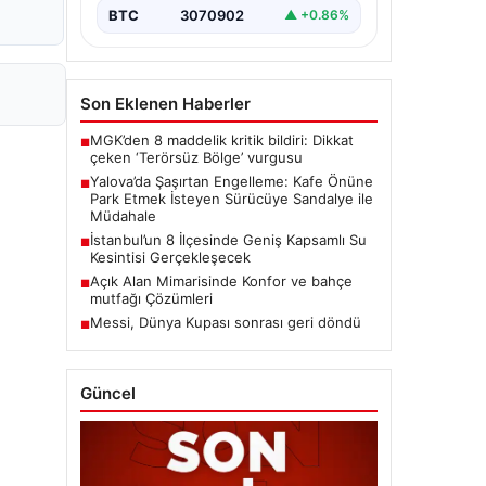
BTC
3070902
▲ +0.86%
Son Eklenen Haberler
MGK’den 8 maddelik kritik bildiri: Dikkat
■
çeken ‘Terörsüz Bölge’ vurgusu
Yalova’da Şaşırtan Engelleme: Kafe Önüne
■
Park Etmek İsteyen Sürücüye Sandalye ile
Müdahale
İstanbul’un 8 İlçesinde Geniş Kapsamlı Su
■
Kesintisi Gerçekleşecek
Açık Alan Mimarisinde Konfor ve bahçe
■
mutfağı Çözümleri
Messi, Dünya Kupası sonrası geri döndü
■
Güncel