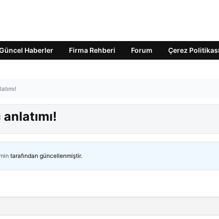
Güncel Haberler
Firma Rehberi
Forum
Çerez Politikas
latımı!
 anlatımı!
min
tarafından güncellenmiştir.