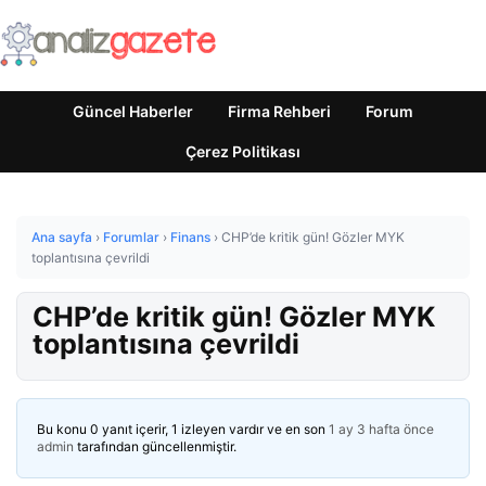
Güncel Haberler
Firma Rehberi
Forum
Çerez Politikası
Ana sayfa
›
Forumlar
›
Finans
›
CHP’de kritik gün! Gözler MYK
toplantısına çevrildi
CHP’de kritik gün! Gözler MYK
toplantısına çevrildi
Bu konu 0 yanıt içerir, 1 izleyen vardır ve en son
1 ay 3 hafta önce
admin
tarafından güncellenmiştir.