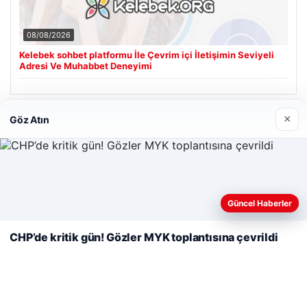
08/08/2026
Kelebek sohbet platformu İle Çevrim içi İletişimin Seviyeli
Adresi Ve Muhabbet Deneyimi
×
Göz Atın
Son Eklenen Firmalar
Cengiz Sigorta
23/06/2026
Web sitemizi nasıl kullandığınızı daha iyi anlayabilmek,
deneyiminizi kişiselleştirmek ve geliştirmek amacıyla çerezler
Güncel Haberler
kullanıyoruz.
Çerez Politikamız
CHP’de kritik gün! Gözler MYK toplantısına çevrildi
Reddet
Kabul Et
© 2026 Analiz Gazete – Güncel Haberler
Tercüme Bürosu
|
Malta Dil Okulu
|
lemagrup.com.tr