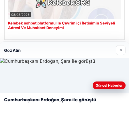
08/08/2026
Kelebek sohbet platformu İle Çevrim içi İletişimin Seviyeli
Adresi Ve Muhabbet Deneyimi
×
Göz Atın
Son Eklenen Firmalar
Cengiz Sigorta
23/06/2026
Web sitemizi nasıl kullandığınızı daha iyi anlayabilmek,
deneyiminizi kişiselleştirmek ve geliştirmek amacıyla çerezler
Güncel Haberler
kullanıyoruz.
Çerez Politikamız
Cumhurbaşkanı Erdoğan, Şara ile görüştü
Reddet
Kabul Et
© 2026 Analiz Gazete – Güncel Haberler
i
Tercüme Bürosu
|
Malta Dil Okulu
|
lemagrup.com.tr