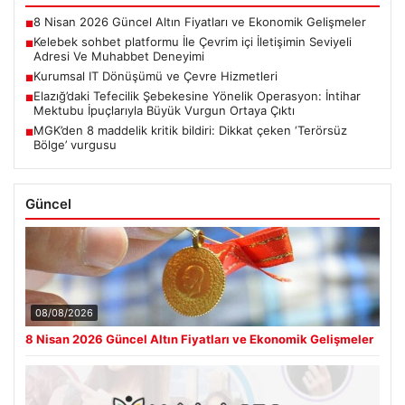
8 Nisan 2026 Güncel Altın Fiyatları ve Ekonomik Gelişmeler
■
Kelebek sohbet platformu İle Çevrim içi İletişimin Seviyeli
■
Adresi Ve Muhabbet Deneyimi
Kurumsal IT Dönüşümü ve Çevre Hizmetleri
■
Elazığ’daki Tefecilik Şebekesine Yönelik Operasyon: İntihar
■
Mektubu İpuçlarıyla Büyük Vurgun Ortaya Çıktı
MGK’den 8 maddelik kritik bildiri: Dikkat çeken ‘Terörsüz
■
Bölge’ vurgusu
Güncel
08/08/2026
8 Nisan 2026 Güncel Altın Fiyatları ve Ekonomik Gelişmeler