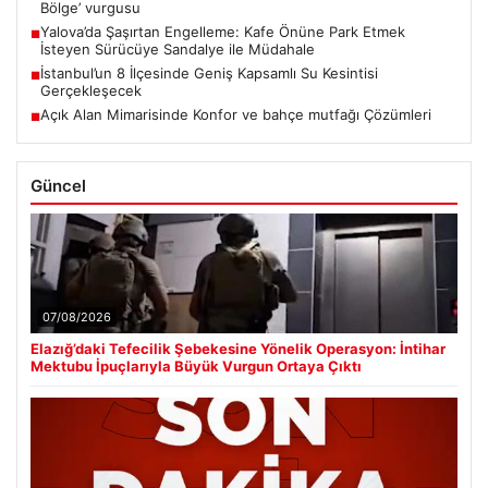
Bölge’ vurgusu
Yalova’da Şaşırtan Engelleme: Kafe Önüne Park Etmek
■
İsteyen Sürücüye Sandalye ile Müdahale
İstanbul’un 8 İlçesinde Geniş Kapsamlı Su Kesintisi
■
Gerçekleşecek
Açık Alan Mimarisinde Konfor ve bahçe mutfağı Çözümleri
■
Güncel
07/08/2026
Elazığ’daki Tefecilik Şebekesine Yönelik Operasyon: İntihar
Mektubu İpuçlarıyla Büyük Vurgun Ortaya Çıktı