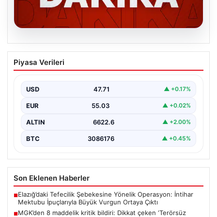
06.08.2026
MGK’den 8 maddelik kritik bildiri: Dikkat
Piyasa Verileri
çeken ‘Terörsüz Bölge’ vurgusu
USD
47.71
▲ +0.17%
EUR
55.03
▲ +0.02%
ALTIN
6622.6
▲ +2.00%
BTC
3086176
▲ +0.45%
Son Eklenen Haberler
Elazığ’daki Tefecilik Şebekesine Yönelik Operasyon: İntihar
■
Mektubu İpuçlarıyla Büyük Vurgun Ortaya Çıktı
MGK’den 8 maddelik kritik bildiri: Dikkat çeken ‘Terörsüz
■