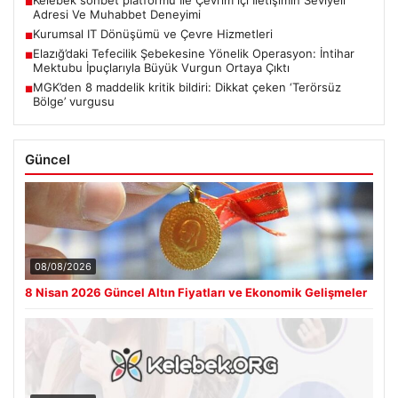
■
Adresi Ve Muhabbet Deneyimi
Kurumsal IT Dönüşümü ve Çevre Hizmetleri
■
Elazığ’daki Tefecilik Şebekesine Yönelik Operasyon: İntihar
■
Mektubu İpuçlarıyla Büyük Vurgun Ortaya Çıktı
MGK’den 8 maddelik kritik bildiri: Dikkat çeken ‘Terörsüz
■
Bölge’ vurgusu
Güncel
08/08/2026
8 Nisan 2026 Güncel Altın Fiyatları ve Ekonomik Gelişmeler