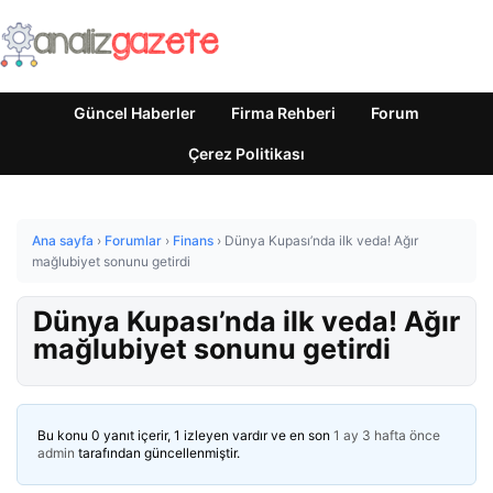
Güncel Haberler
Firma Rehberi
Forum
Çerez Politikası
Ana sayfa
›
Forumlar
›
Finans
›
Dünya Kupası’nda ilk veda! Ağır
mağlubiyet sonunu getirdi
Dünya Kupası’nda ilk veda! Ağır
mağlubiyet sonunu getirdi
Bu konu 0 yanıt içerir, 1 izleyen vardır ve en son
1 ay 3 hafta önce
admin
tarafından güncellenmiştir.