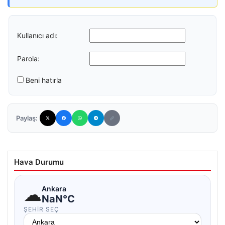
Kullanıcı adı:
Parola:
Beni hatırla
Paylaş:
Hava Durumu
☁
Ankara
NaN°C
ŞEHIR SEÇ