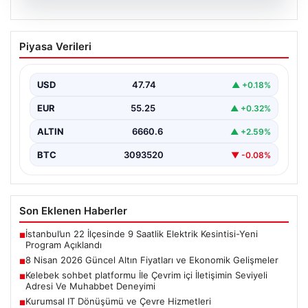
08.08.2026
8 Nisan 2026 Güncel Altın Fiyatları ve
Piyasa Verileri
Ekonomik Gelişmeler
Altın piyasasında yaşanan son gelişmeler, uluslararası
jeopolitik gelişmelerle birlikte ekonomik verilerin de
USD
47.74
▲ +0.18%
etkisiyle hareketlilik…
EUR
55.25
▲ +0.32%
ALTIN
6660.6
▲ +2.59%
BTC
3093520
▼ -0.08%
Son Eklenen Haberler
İstanbul’un 22 İlçesinde 9 Saatlik Elektrik Kesintisi-Yeni
■
Program Açıklandı
8 Nisan 2026 Güncel Altın Fiyatları ve Ekonomik Gelişmeler
■
Kelebek sohbet platformu İle Çevrim içi İletişimin Seviyeli
■
Adresi Ve Muhabbet Deneyimi
Kurumsal IT Dönüşümü ve Çevre Hizmetleri
■