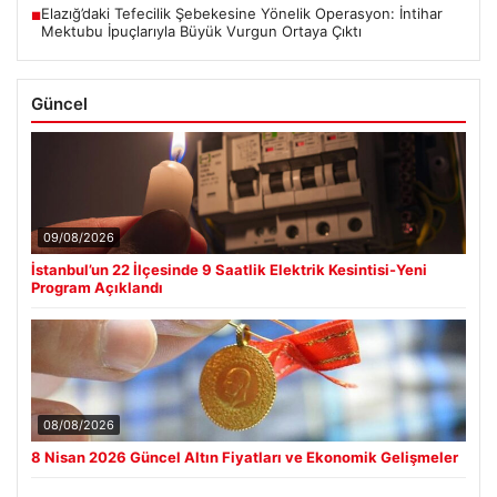
Elazığ’daki Tefecilik Şebekesine Yönelik Operasyon: İntihar
■
Mektubu İpuçlarıyla Büyük Vurgun Ortaya Çıktı
Güncel
09/08/2026
İstanbul’un 22 İlçesinde 9 Saatlik Elektrik Kesintisi-Yeni
Program Açıklandı
08/08/2026
8 Nisan 2026 Güncel Altın Fiyatları ve Ekonomik Gelişmeler