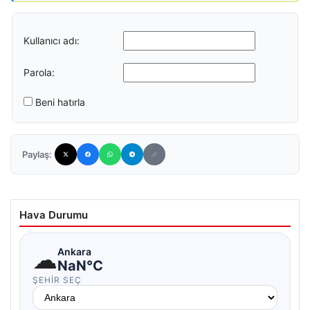
Kullanıcı adı:
Parola:
Beni hatırla
Paylaş:
Hava Durumu
☁
Ankara
NaN°C
ŞEHIR SEÇ