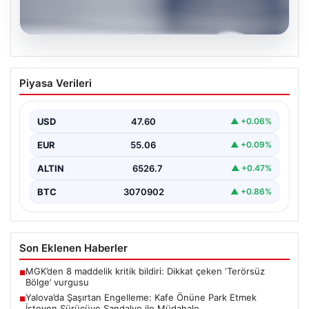
04.08.2026
İstanbul’un 8 İlçesinde Geniş Kapsamlı
Piyasa Verileri
Su Kesintisi Gerçekleşecek
İstanbul Su ve Kanalizasyon İdaresi (İSKİ), 5 Ağustos'ta
önemli altyapı yenileme çalışmaları kapsamında şehrin…
USD
47.60
▲ +0.06%
EUR
55.06
▲ +0.09%
ALTIN
6526.7
▲ +0.47%
BTC
3070902
▲ +0.86%
Son Eklenen Haberler
MGK’den 8 maddelik kritik bildiri: Dikkat çeken ‘Terörsüz
■
Bölge’ vurgusu
Yalova’da Şaşırtan Engelleme: Kafe Önüne Park Etmek
■
İsteyen Sürücüye Sandalye ile Müdahale