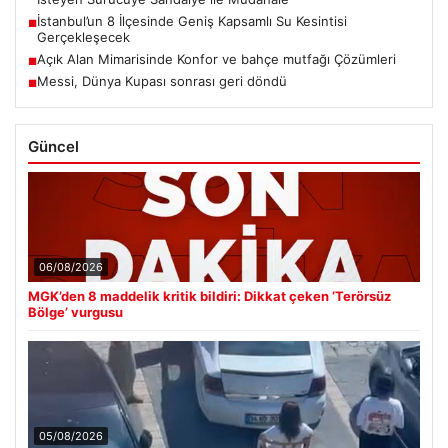
İstanbul’un 8 İlçesinde Geniş Kapsamlı Su Kesintisi
■
Gerçekleşecek
Açık Alan Mimarisinde Konfor ve bahçe mutfağı Çözümleri
■
Messi, Dünya Kupası sonrası geri döndü
■
Güncel
06/08/2026
MGK’den 8 maddelik kritik bildiri: Dikkat çeken ‘Terörsüz
Bölge’ vurgusu
05/08/2026