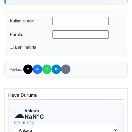
Kullanıcı adı:
Parola:
Beni hatırla
Paylaş:
Hava Durumu
☁
Ankara
NaN°C
ŞEHIR SEÇ