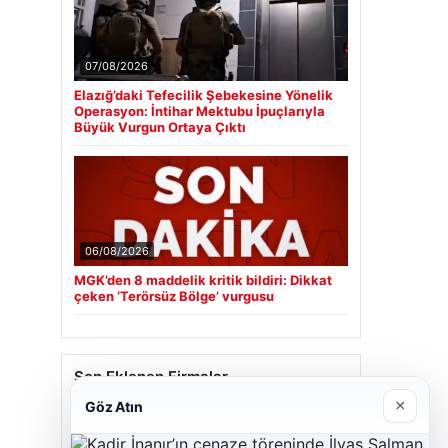
07/08/2026
Elazığ’daki Tefecilik Şebekesine Yönelik
Operasyon: İntihar Mektubu İpuçlarıyla
Büyük Vurgun Ortaya Çıktı
06/08/2026
MGK’den 8 maddelik kritik bildiri: Dikkat
çeken ‘Terörsüz Bölge’ vurgusu
Son Eklenen Firmalar
×
Göz Atın
Hastaş Beton
26/05/2026