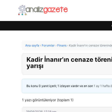
Ana sayfa
›
Forumlar
›
Finans
›
Kadir İnanır’ın cenaze törenind
Kadir İnanır’ın cenaze tören
yarışı
Bu konu 0 yanıt içerir, 1 izleyen vardır ve en son
1 ay 1 hafta 
1 yazı görüntüleniyor (toplam 1)
29/06/2026: 12:19 am