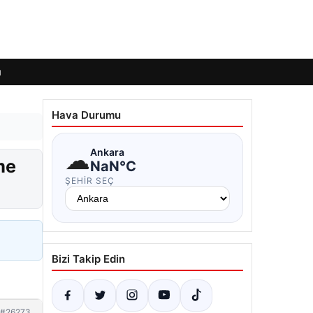
ı
Hava Durumu
☁
Ankara
me
NaN°C
ŞEHIR SEÇ
Bizi Takip Edin
#26273