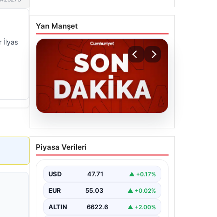
Yan Manşet
 İlyas
06.08.2026
MGK’den 8 maddelik kritik
Piyasa Verileri
bildiri: Dikkat çeken
‘Terörsüz Bölge’ vurgusu
USD
47.71
▲ +0.17%
EUR
55.03
▲ +0.02%
ALTIN
6622.6
▲ +2.00%