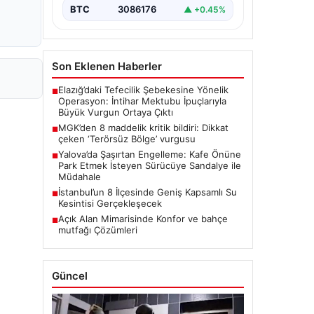
BTC
3086176
▲ +0.45%
Son Eklenen Haberler
Elazığ’daki Tefecilik Şebekesine Yönelik
■
Operasyon: İntihar Mektubu İpuçlarıyla
Büyük Vurgun Ortaya Çıktı
MGK’den 8 maddelik kritik bildiri: Dikkat
■
çeken ‘Terörsüz Bölge’ vurgusu
Yalova’da Şaşırtan Engelleme: Kafe Önüne
■
Park Etmek İsteyen Sürücüye Sandalye ile
Müdahale
İstanbul’un 8 İlçesinde Geniş Kapsamlı Su
■
Kesintisi Gerçekleşecek
Açık Alan Mimarisinde Konfor ve bahçe
■
mutfağı Çözümleri
Güncel