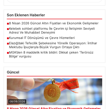
Son Eklenen Haberler
8 Nisan 2026 Güncel Altın Fiyatları ve Ekonomik Gelişmeler
■
Kelebek sohbet platformu İle Çevrim içi İletişimin Seviyeli
■
Adresi Ve Muhabbet Deneyimi
Kurumsal IT Dönüşümü ve Çevre Hizmetleri
■
Elazığ’daki Tefecilik Şebekesine Yönelik Operasyon: İntihar
■
Mektubu İpuçlarıyla Büyük Vurgun Ortaya Çıktı
MGK’den 8 maddelik kritik bildiri: Dikkat çeken ‘Terörsüz
■
Bölge’ vurgusu
Güncel
08/08/2026
8 Nisan 2026 Güncel Altın Fiyatları ve Ekonomik Gelişmeler