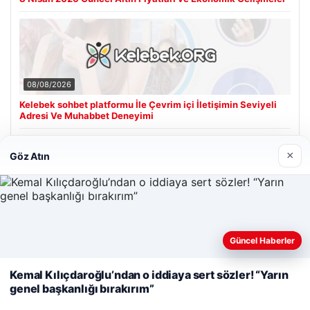
08/08/2026
Kelebek sohbet platformu İle Çevrim içi İletişimin Seviyeli
Adresi Ve Muhabbet Deneyimi
×
Göz Atın
Son Eklenen Firmalar
Cengiz Sigorta
23/06/2026
Web sitemizi nasıl kullandığınızı daha iyi anlayabilmek,
Güncel Haberler
deneyiminizi kişiselleştirmek ve geliştirmek amacıyla çerezler
kullanıyoruz.
Çerez Politikamız
Kemal Kılıçdaroğlu’ndan o iddiaya sert sözler! “Yarın
genel başkanlığı bırakırım”
Reddet
Kabul Et