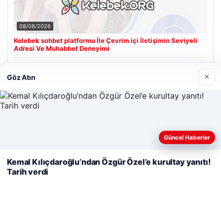
08/08/2026
Kelebek sohbet platformu İle Çevrim içi İletişimin Seviyeli
Adresi Ve Muhabbet Deneyimi
×
Göz Atın
Son Eklenen Firmalar
Cengiz Sigorta
23/06/2026
Web sitemizi nasıl kullandığınızı daha iyi anlayabilmek,
Güncel Haberler
deneyiminizi kişiselleştirmek ve geliştirmek amacıyla çerezler
kullanıyoruz.
Çerez Politikamız
Kemal Kılıçdaroğlu’ndan Özgür Özel’e kurultay yanıtı!
Tarih verdi
Reddet
Kabul Et
© 2026 Analiz Gazete – Güncel Haberler
Tercüme Bürosu
|
Malta Dil Okulu
|
lemagrup.com.tr