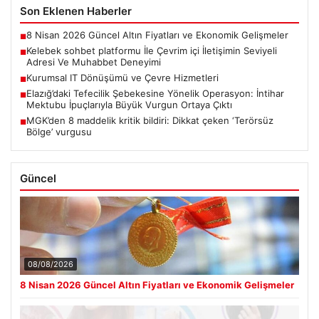
Son Eklenen Haberler
8 Nisan 2026 Güncel Altın Fiyatları ve Ekonomik Gelişmeler
■
Kelebek sohbet platformu İle Çevrim içi İletişimin Seviyeli
■
Adresi Ve Muhabbet Deneyimi
Kurumsal IT Dönüşümü ve Çevre Hizmetleri
■
Elazığ’daki Tefecilik Şebekesine Yönelik Operasyon: İntihar
■
Mektubu İpuçlarıyla Büyük Vurgun Ortaya Çıktı
MGK’den 8 maddelik kritik bildiri: Dikkat çeken ‘Terörsüz
■
Bölge’ vurgusu
Güncel
08/08/2026
8 Nisan 2026 Güncel Altın Fiyatları ve Ekonomik Gelişmeler