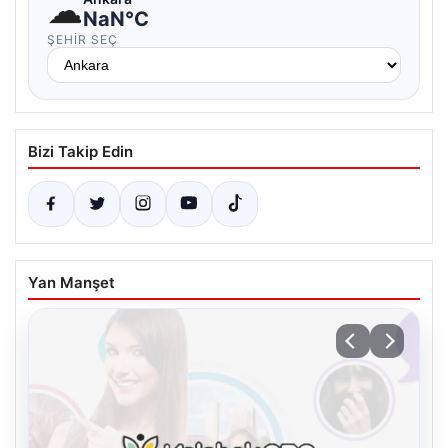
☁
NaN°C
ŞEHIR SEÇ
Bizi Takip Edin
Yan Manşet