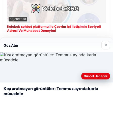
08/08/2026
Kelebek sohbet platformu İle Çevrim içi İletişimin Seviyeli
Adresi Ve Muhabbet Deneyimi
×
Göz Atın
Son Eklenen Firmalar
Cengiz Sigorta
23/06/2026
Web sitemizi nasıl kullandığınızı daha iyi anlayabilmek,
Güncel Haberler
deneyiminizi kişiselleştirmek ve geliştirmek amacıyla çerezler
kullanıyoruz.
Çerez Politikamız
Kışı aratmayan görüntüler: Temmuz ayında karla
mücadele
Reddet
Kabul Et
© 2026 Analiz Gazete – Güncel Haberler