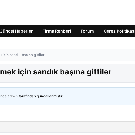
Güncel Haberler
Firma Rehberi
Forum
Çerez Politikas
 için sandık başına gittiler
emek için sandık başına gittiler
önce
admin
tarafından güncellenmiştir.