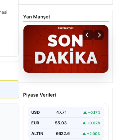
mesi
Yan Manşet
06.08.2026
MGK’den 8 maddelik kritik
Piyasa Verileri
bildiri: Dikkat çeken
‘Terörsüz Bölge’ vurgusu
USD
47.71
▲ +0.17%
EUR
55.03
▲ +0.02%
ALTIN
6622.6
▲ +2.00%