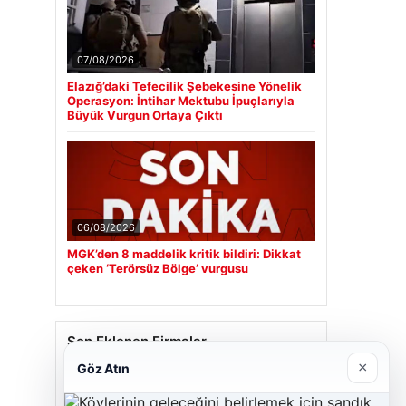
07/08/2026
Elazığ’daki Tefecilik Şebekesine Yönelik
Operasyon: İntihar Mektubu İpuçlarıyla
Büyük Vurgun Ortaya Çıktı
06/08/2026
MGK’den 8 maddelik kritik bildiri: Dikkat
çeken ‘Terörsüz Bölge’ vurgusu
Son Eklenen Firmalar
×
Göz Atın
Cengiz Sigorta
23/06/2026