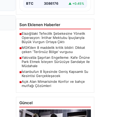
BTC
3086176
▲ +0.45%
Son Eklenen Haberler
Elazığ’daki Tefecilik Şebekesine Yönelik
■
Operasyon: İntihar Mektubu İpuçlarıyla
Büyük Vurgun Ortaya Çıktı
MGK’den 8 maddelik kritik bildiri: Dikkat
■
çeken ‘Terörsüz Bölge’ vurgusu
Yalova’da Şaşırtan Engelleme: Kafe Önüne
■
Park Etmek İsteyen Sürücüye Sandalye ile
Müdahale
İstanbul’un 8 İlçesinde Geniş Kapsamlı Su
■
Kesintisi Gerçekleşecek
Açık Alan Mimarisinde Konfor ve bahçe
■
mutfağı Çözümleri
Güncel