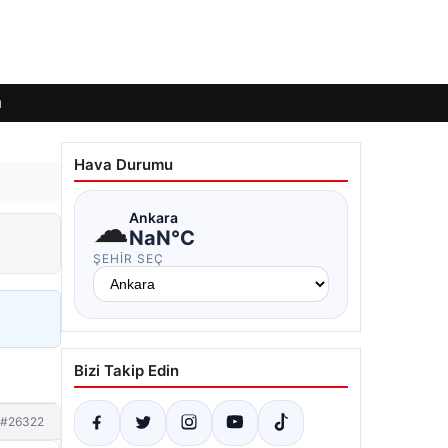
ı
Hava Durumu
☁
Ankara
NaN°C
ŞEHIR SEÇ
Bizi Takip Edin
#26322