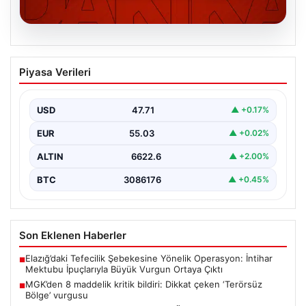
06.08.2026
MGK’den 8 maddelik kritik bildiri: Dikkat
Piyasa Verileri
çeken ‘Terörsüz Bölge’ vurgusu
USD
47.71
▲ +0.17%
EUR
55.03
▲ +0.02%
ALTIN
6622.6
▲ +2.00%
BTC
3086176
▲ +0.45%
Son Eklenen Haberler
Elazığ’daki Tefecilik Şebekesine Yönelik Operasyon: İntihar
■
Mektubu İpuçlarıyla Büyük Vurgun Ortaya Çıktı
MGK’den 8 maddelik kritik bildiri: Dikkat çeken ‘Terörsüz
■
Bölge’ vurgusu