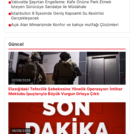
Yalova’da Şaşırtan Engelleme: Kafe Önüne Park Etmek
■
İsteyen Sürücüye Sandalye ile Müdahale
İstanbul’un 8 İlçesinde Geniş Kapsamlı Su Kesintisi
■
Gerçekleşecek
Açık Alan Mimarisinde Konfor ve bahçe mutfağı Çözümleri
■
Güncel
07/08/2026
Elazığ’daki Tefecilik Şebekesine Yönelik Operasyon: İntihar
Mektubu İpuçlarıyla Büyük Vurgun Ortaya Çıktı
06/08/2026