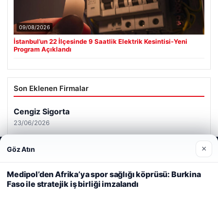
09/08/2026
İstanbul’un 22 İlçesinde 9 Saatlik Elektrik Kesintisi-Yeni
Program Açıklandı
Son Eklenen Firmalar
Cengiz Sigorta
23/06/2026
×
Göz Atın
Web sitemizi nasıl kullandığınızı daha iyi anlayabilmek,
deneyiminizi kişiselleştirmek ve geliştirmek amacıyla çerezler
kullanıyoruz.
Çerez Politikamız
Medipol’den Afrika’ya spor sağlığı köprüsü: Burkina
Faso ile stratejik iş birliği imzalandı
Reddet
Kabul Et
© 2026 Analiz Gazete – Güncel Haberler