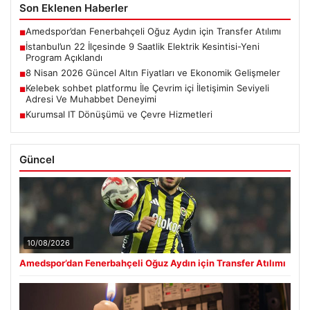
Son Eklenen Haberler
Amedspor’dan Fenerbahçeli Oğuz Aydın için Transfer Atılımı
■
İstanbul’un 22 İlçesinde 9 Saatlik Elektrik Kesintisi-Yeni
■
Program Açıklandı
8 Nisan 2026 Güncel Altın Fiyatları ve Ekonomik Gelişmeler
■
Kelebek sohbet platformu İle Çevrim içi İletişimin Seviyeli
■
Adresi Ve Muhabbet Deneyimi
Kurumsal IT Dönüşümü ve Çevre Hizmetleri
■
Güncel
10/08/2026
Amedspor’dan Fenerbahçeli Oğuz Aydın için Transfer Atılımı