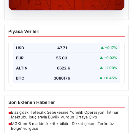
06.08.2026
MGK’den 8 maddelik kritik bildiri: Dikkat
Piyasa Verileri
çeken ‘Terörsüz Bölge’ vurgusu
USD
47.71
▲ +0.17%
EUR
55.03
▲ +0.02%
ALTIN
6622.6
▲ +2.00%
BTC
3086176
▲ +0.45%
Son Eklenen Haberler
Elazığ’daki Tefecilik Şebekesine Yönelik Operasyon: İntihar
■
Mektubu İpuçlarıyla Büyük Vurgun Ortaya Çıktı
MGK’den 8 maddelik kritik bildiri: Dikkat çeken ‘Terörsüz
■
Bölge’ vurgusu