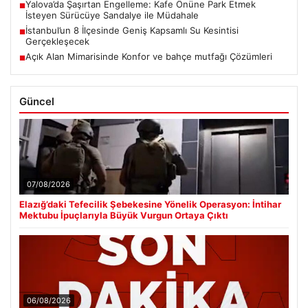
Yalova’da Şaşırtan Engelleme: Kafe Önüne Park Etmek
■
İsteyen Sürücüye Sandalye ile Müdahale
İstanbul’un 8 İlçesinde Geniş Kapsamlı Su Kesintisi
■
Gerçekleşecek
Açık Alan Mimarisinde Konfor ve bahçe mutfağı Çözümleri
■
Güncel
07/08/2026
Elazığ’daki Tefecilik Şebekesine Yönelik Operasyon: İntihar
Mektubu İpuçlarıyla Büyük Vurgun Ortaya Çıktı
06/08/2026