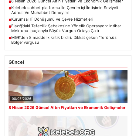
8 Nisan 2026 Güncel Altın Fiyatları ve Ekonomik Gelişmeler
■
Kelebek sohbet platformu İle Çevrim içi İletişimin Seviyeli
■
Adresi Ve Muhabbet Deneyimi
Kurumsal IT Dönüşümü ve Çevre Hizmetleri
■
Elazığ’daki Tefecilik Şebekesine Yönelik Operasyon: İntihar
■
Mektubu İpuçlarıyla Büyük Vurgun Ortaya Çıktı
MGK’den 8 maddelik kritik bildiri: Dikkat çeken ‘Terörsüz
■
Bölge’ vurgusu
Güncel
08/08/2026
8 Nisan 2026 Güncel Altın Fiyatları ve Ekonomik Gelişmeler