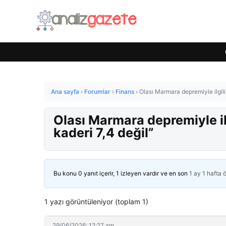
Ana sayfa
›
Forumlar
›
Finans
›
Olası Marmara depremiyle ilgili
Olası Marmara depremiyle il
kaderi 7,4 değil”
Bu konu 0 yanıt içerir, 1 izleyen vardır ve en son
1 ay 1 hafta 
1 yazı görüntüleniyor (toplam 1)
29/06/2026: 12:27 am