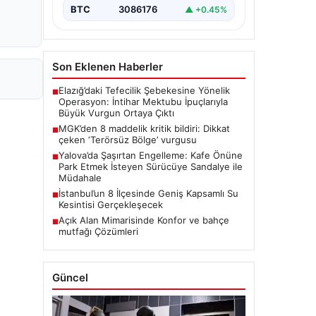
BTC
3086176
▲ +0.45%
Son Eklenen Haberler
Elazığ’daki Tefecilik Şebekesine Yönelik
■
Operasyon: İntihar Mektubu İpuçlarıyla
Büyük Vurgun Ortaya Çıktı
MGK’den 8 maddelik kritik bildiri: Dikkat
■
çeken ‘Terörsüz Bölge’ vurgusu
Yalova’da Şaşırtan Engelleme: Kafe Önüne
■
Park Etmek İsteyen Sürücüye Sandalye ile
Müdahale
İstanbul’un 8 İlçesinde Geniş Kapsamlı Su
■
Kesintisi Gerçekleşecek
Açık Alan Mimarisinde Konfor ve bahçe
■
mutfağı Çözümleri
Güncel