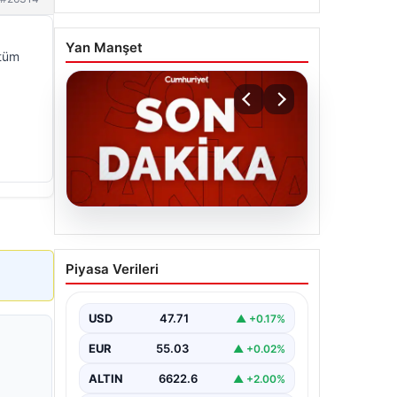
Yan Manşet
 tüm
06.08.2026
MGK’den 8 maddelik kritik
Piyasa Verileri
bildiri: Dikkat çeken
‘Terörsüz Bölge’ vurgusu
USD
47.71
▲ +0.17%
EUR
55.03
▲ +0.02%
ALTIN
6622.6
▲ +2.00%