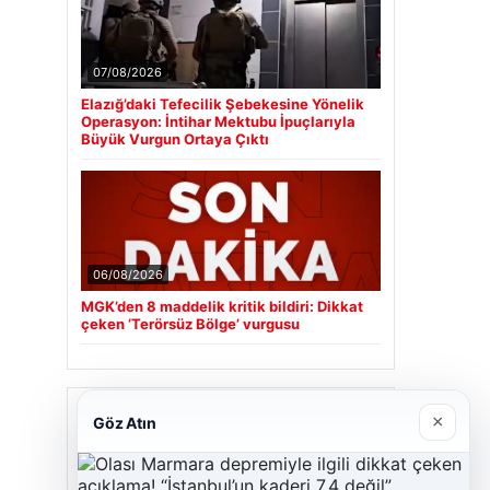
07/08/2026
Elazığ’daki Tefecilik Şebekesine Yönelik
Operasyon: İntihar Mektubu İpuçlarıyla
Büyük Vurgun Ortaya Çıktı
06/08/2026
MGK’den 8 maddelik kritik bildiri: Dikkat
çeken ‘Terörsüz Bölge’ vurgusu
Son Eklenen Firmalar
×
Göz Atın
Cengiz Sigorta
23/06/2026