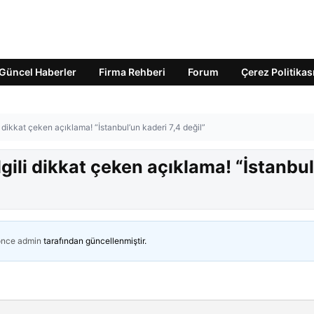
Güncel Haberler
Firma Rehberi
Forum
Çerez Politikas
 dikkat çeken açıklama! “İstanbul’un kaderi 7,4 değil”
gili dikkat çeken açıklama! “İstanbul
önce
admin
tarafından güncellenmiştir.