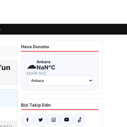
ı
Hava Durumu
☁
Ankara
’un
NaN°C
ŞEHIR SEÇ
Bizi Takip Edin
#26314