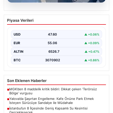
05.08.2026
Yalova’da Şaşırtan Engelleme: Kafe
Piyasa Verileri
Önüne Park Etmek İsteyen Sürücüye
Sandalye ile Müdahale
USD
47.60
▲ +0.06%
Yalova'da yaşanan sıra dışı bir olay, gündeme damgasını
vurdu. Adnan Menderes Mahallesi Ufuk Sokak'ta…
EUR
55.06
▲ +0.09%
ALTIN
6526.7
▲ +0.47%
BTC
3070902
▲ +0.86%
Son Eklenen Haberler
MGK’den 8 maddelik kritik bildiri: Dikkat çeken ‘Terörsüz
■
Bölge’ vurgusu
Yalova’da Şaşırtan Engelleme: Kafe Önüne Park Etmek
■
İsteyen Sürücüye Sandalye ile Müdahale
İstanbul’un 8 İlçesinde Geniş Kapsamlı Su Kesintisi
■
Gerçekleşecek