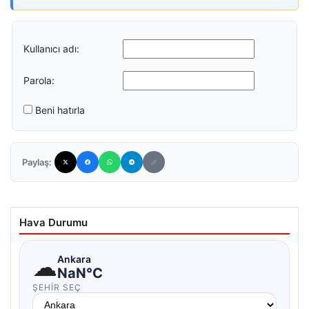
Kullanıcı adı:
Parola:
Beni hatırla
Paylaş:
Hava Durumu
☁
Ankara
NaN°C
ŞEHIR SEÇ