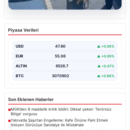
05.08.2026
Yalova’da Şaşırtan Engelleme: Kafe
Piyasa Verileri
Önüne Park Etmek İsteyen Sürücüye
Sandalye ile Müdahale
USD
47.60
▲ +0.06%
Yalova'da yaşanan sıra dışı bir olay, gündeme damgasını
vurdu. Adnan Menderes Mahallesi Ufuk Sokak'ta…
EUR
55.06
▲ +0.09%
ALTIN
6526.7
▲ +0.47%
BTC
3070902
▲ +0.86%
Son Eklenen Haberler
MGK’den 8 maddelik kritik bildiri: Dikkat çeken ‘Terörsüz
■
Bölge’ vurgusu
Yalova’da Şaşırtan Engelleme: Kafe Önüne Park Etmek
■
İsteyen Sürücüye Sandalye ile Müdahale