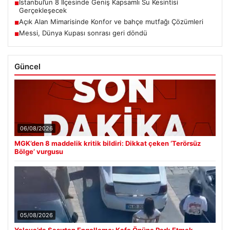
İstanbul’un 8 İlçesinde Geniş Kapsamlı Su Kesintisi
■
Gerçekleşecek
Açık Alan Mimarisinde Konfor ve bahçe mutfağı Çözümleri
■
Messi, Dünya Kupası sonrası geri döndü
■
Güncel
06/08/2026
MGK’den 8 maddelik kritik bildiri: Dikkat çeken ‘Terörsüz
Bölge’ vurgusu
05/08/2026