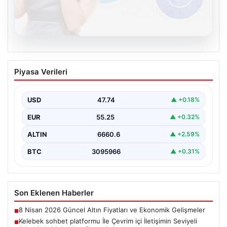
08.08.2026
Kelebek sohbet platformu İle Çevrim içi
Piyasa Verileri
İletişimin Seviyeli Adresi Ve Muhabbet
Deneyimi
USD
47.74
▲ +0.18%
İnternet ortamında insanların seviyeli bir şekilde irtibat
kurması ciddi bir değer taşımaktadır. Günümüzde
EUR
55.25
▲ +0.32%
çeşitli…
ALTIN
6660.6
▲ +2.59%
BTC
3095966
▲ +0.31%
Son Eklenen Haberler
8 Nisan 2026 Güncel Altın Fiyatları ve Ekonomik Gelişmeler
■
Kelebek sohbet platformu İle Çevrim içi İletişimin Seviyeli
■