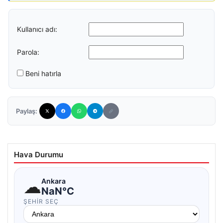
Kullanıcı adı:
Parola:
Beni hatırla
Paylaş:
Hava Durumu
☁
Ankara
NaN°C
ŞEHIR SEÇ