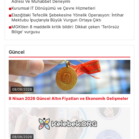
Adresi Ve Muhabbet Deneyimi
Kurumsal IT Dönüşümü ve Çevre Hizmetleri
■
Elazığ’daki Tefecilik Şebekesine Yönelik Operasyon: İntihar
■
Mektubu İpuçlarıyla Büyük Vurgun Ortaya Çıktı
MGK’den 8 maddelik kritik bildiri: Dikkat çeken ‘Terörsüz
■
Bölge’ vurgusu
Güncel
08/08/2026
8 Nisan 2026 Güncel Altın Fiyatları ve Ekonomik Gelişmeler
08/08/2026