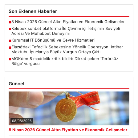
Son Eklenen Haberler
8 Nisan 2026 Güncel Altın Fiyatları ve Ekonomik Gelişmeler
■
Kelebek sohbet platformu İle Çevrim içi İletişimin Seviyeli
■
Adresi Ve Muhabbet Deneyimi
Kurumsal IT Dönüşümü ve Çevre Hizmetleri
■
Elazığ’daki Tefecilik Şebekesine Yönelik Operasyon: İntihar
■
Mektubu İpuçlarıyla Büyük Vurgun Ortaya Çıktı
MGK’den 8 maddelik kritik bildiri: Dikkat çeken ‘Terörsüz
■
Bölge’ vurgusu
Güncel
08/08/2026
8 Nisan 2026 Güncel Altın Fiyatları ve Ekonomik Gelişmeler