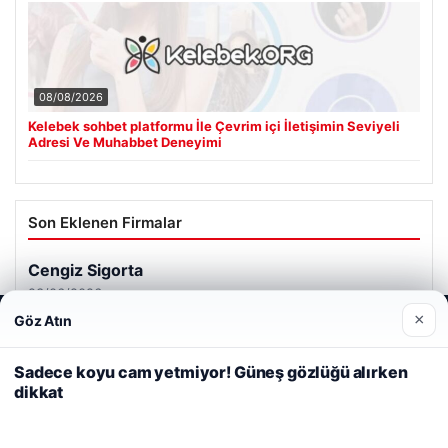
08/08/2026
Kelebek sohbet platformu İle Çevrim içi İletişimin Seviyeli
Adresi Ve Muhabbet Deneyimi
Son Eklenen Firmalar
×
Göz Atın
Web sitemizi nasıl kullandığınızı daha iyi anlayabilmek,
deneyiminizi kişiselleştirmek ve geliştirmek amacıyla çerezler
kullanıyoruz.
Çerez Politikamız
Sadece koyu cam yetmiyor! Güneş gözlüğü alırken
dikkat
Reddet
Kabul Et