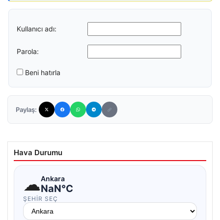
Kullanıcı adı:
Parola:
Beni hatırla
Paylaş:
Hava Durumu
☁
Ankara
NaN°C
ŞEHIR SEÇ