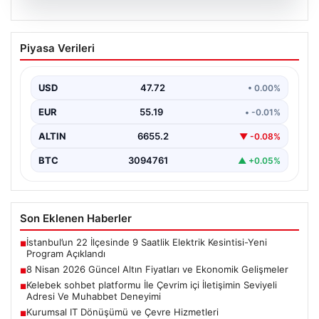
08.08.2026
8 Nisan 2026 Güncel Altın Fiyatları ve
Piyasa Verileri
Ekonomik Gelişmeler
Altın piyasasında yaşanan son gelişmeler, uluslararası
jeopolitik gelişmelerle birlikte ekonomik verilerin de
USD
47.72
• 0.00%
etkisiyle hareketlilik…
EUR
55.19
• -0.01%
ALTIN
6655.2
▼ -0.08%
BTC
3094761
▲ +0.05%
Son Eklenen Haberler
İstanbul’un 22 İlçesinde 9 Saatlik Elektrik Kesintisi-Yeni
■
Program Açıklandı
8 Nisan 2026 Güncel Altın Fiyatları ve Ekonomik Gelişmeler
■
Kelebek sohbet platformu İle Çevrim içi İletişimin Seviyeli
■
Adresi Ve Muhabbet Deneyimi
Kurumsal IT Dönüşümü ve Çevre Hizmetleri
■