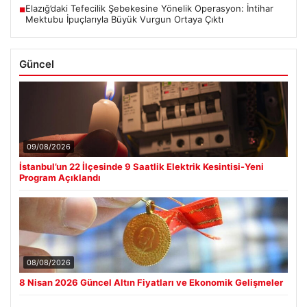
Elazığ’daki Tefecilik Şebekesine Yönelik Operasyon: İntihar
■
Mektubu İpuçlarıyla Büyük Vurgun Ortaya Çıktı
Güncel
09/08/2026
İstanbul’un 22 İlçesinde 9 Saatlik Elektrik Kesintisi-Yeni
Program Açıklandı
08/08/2026
8 Nisan 2026 Güncel Altın Fiyatları ve Ekonomik Gelişmeler