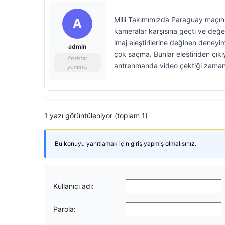
Milli Takımımızda Paraguay maçını
A
kameralar karşısına geçti ve değer
imaj eleştirilerine değinen deneyim
admin
çok saçma. Bunlar eleştiriden çıkı
Anahtar
antrenmanda video çektiği zaman
yönetici
1 yazı görüntüleniyor (toplam 1)
Bu konuyu yanıtlamak için giriş yapmış olmalısınız.
Kullanıcı adı:
Parola: