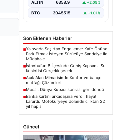
ALTIN
6358.9
▲ +2.05%
BTC
3045515
▲ +1.01%
Son Eklenen Haberler
Yalova’da Şaşırtan Engelleme: Kafe Önüne
■
Park Etmek İsteyen Sürücüye Sandalye ile
Müdahale
İstanbul’un 8 İlçesinde Geniş Kapsamlı Su
■
Kesintisi Gerçekleşecek
Açık Alan Mimarisinde Konfor ve bahçe
■
mutfağı Çözümleri
Messi, Dünya Kupası sonrası geri döndü
■
Banka kartını arkadaşına verdi, hayatı
■
karardı. Motokuryeye dolandırıcılıktan 22
yıl hapis
Güncel