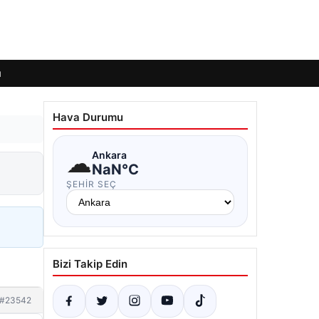
ı
Hava Durumu
☁
Ankara
NaN°C
ŞEHIR SEÇ
Bizi Takip Edin
#23542