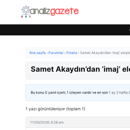
Ana sayfa
›
Forumlar
›
Finans
›
Samet Akaydın’dan ‘imaj’ eleştir
Samet Akaydın’dan ‘imaj’ ele
Bu konu 0 yanıt içerir, 1 izleyen vardır ve en son
1 ay 2 hafta
1 yazı görüntüleniyor (toplam 1)
17/06/2026: 6:28 am