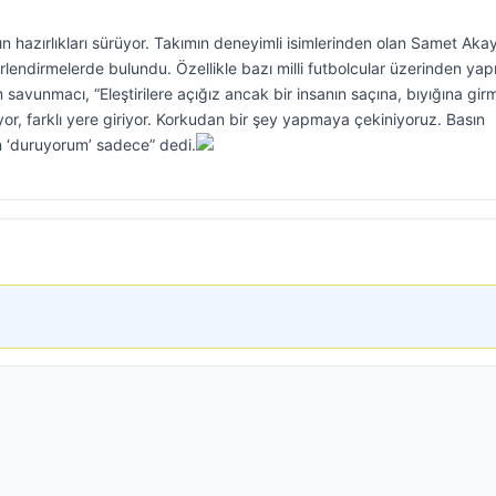
n hazırlıkları sürüyor. Takımın deneyimli isimlerinden olan Samet Aka
lendirmelerde bulundu. Özellikle bazı milli futbolcular üzerinden yap
 savunmacı, “Eleştirilere açığız ancak bir insanın saçına, bıyığına gi
yor, farklı yere giriyor. Korkudan bir şey yapmaya çekiniyoruz. Basın
 ‘duruyorum’ sadece” dedi.