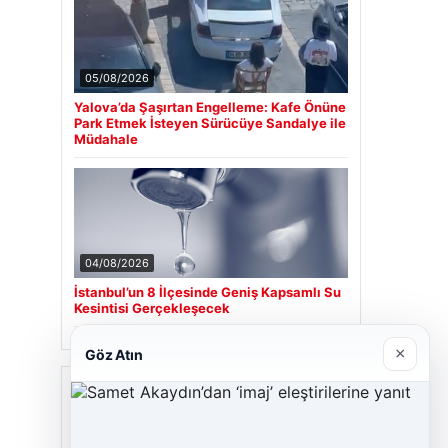
05/08/2026
Yalova’da Şaşırtan Engelleme: Kafe Önüne
Park Etmek İsteyen Sürücüye Sandalye ile
Müdahale
04/08/2026
İstanbul’un 8 İlçesinde Geniş Kapsamlı Su
Kesintisi Gerçekleşecek
×
Göz Atın
Son Eklenen Firmalar
Cengiz Sigorta