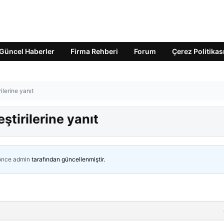
Güncel Haberler
Firma Rehberi
Forum
Çerez Politikas
ilerine yanıt
ştirilerine yanıt
 önce
admin
tarafından güncellenmiştir.