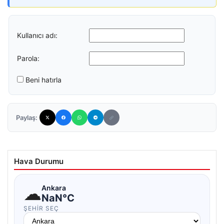
Kullanıcı adı:
Parola:
Beni hatırla
Paylaş:
Hava Durumu
☁
Ankara
NaN°C
ŞEHIR SEÇ