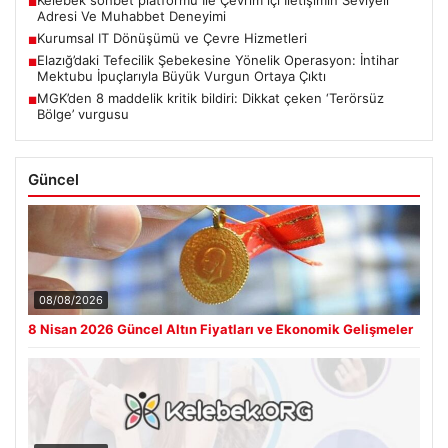
■
Adresi Ve Muhabbet Deneyimi
Kurumsal IT Dönüşümü ve Çevre Hizmetleri
■
Elazığ’daki Tefecilik Şebekesine Yönelik Operasyon: İntihar
■
Mektubu İpuçlarıyla Büyük Vurgun Ortaya Çıktı
MGK’den 8 maddelik kritik bildiri: Dikkat çeken ‘Terörsüz
■
Bölge’ vurgusu
Güncel
08/08/2026
8 Nisan 2026 Güncel Altın Fiyatları ve Ekonomik Gelişmeler