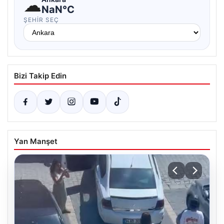
☁
NaN°C
ŞEHIR SEÇ
Bizi Takip Edin
Yan Manşet