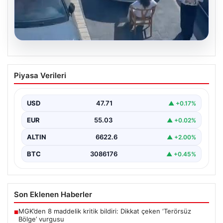
05.08.2026
Yalova’da Şaşırtan Engelleme: Kafe
Piyasa Verileri
Önüne Park Etmek İsteyen Sürücüye
Sandalye ile Müdahale
USD
47.71
▲ +0.17%
Yalova'da yaşanan sıra dışı bir olay, gündeme damgasını
vurdu. Adnan Menderes Mahallesi Ufuk Sokak'ta…
EUR
55.03
▲ +0.02%
ALTIN
6622.6
▲ +2.00%
BTC
3086176
▲ +0.45%
Son Eklenen Haberler
MGK’den 8 maddelik kritik bildiri: Dikkat çeken ‘Terörsüz
■
Bölge’ vurgusu