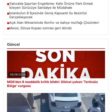
Yalova’da Şaşırtan Engelleme: Kafe Önüne Park Etmek
■
İsteyen Sürücüye Sandalye ile Müdahale
İstanbul’un 8 İlçesinde Geniş Kapsamlı Su Kesintisi
■
Gerçekleşecek
Açık Alan Mimarisinde Konfor ve bahçe mutfağı Çözümleri
■
Messi, Dünya Kupası sonrası geri döndü
■
Güncel
06/08/2026
MGK’den 8 maddelik kritik bildiri: Dikkat çeken ‘Terörsüz
Bölge’ vurgusu