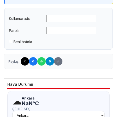
Kullanıcı adı:
Parola:
Beni hatırla
Paylaş:
Hava Durumu
☁
Ankara
NaN°C
ŞEHIR SEÇ