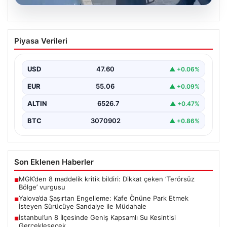
05.08.2026
Yalova’da Şaşırtan Engelleme: Kafe
Piyasa Verileri
Önüne Park Etmek İsteyen Sürücüye
Sandalye ile Müdahale
USD
47.60
▲ +0.06%
Yalova'da yaşanan sıra dışı bir olay, gündeme damgasını
vurdu. Adnan Menderes Mahallesi Ufuk Sokak'ta…
EUR
55.06
▲ +0.09%
ALTIN
6526.7
▲ +0.47%
BTC
3070902
▲ +0.86%
Son Eklenen Haberler
MGK’den 8 maddelik kritik bildiri: Dikkat çeken ‘Terörsüz
■
Bölge’ vurgusu
Yalova’da Şaşırtan Engelleme: Kafe Önüne Park Etmek
■
İsteyen Sürücüye Sandalye ile Müdahale
İstanbul’un 8 İlçesinde Geniş Kapsamlı Su Kesintisi
■
Gerçekleşecek