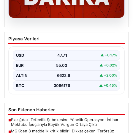
06.08.2026
MGK’den 8 maddelik kritik bildiri: Dikkat
Piyasa Verileri
çeken ‘Terörsüz Bölge’ vurgusu
USD
47.71
▲ +0.17%
EUR
55.03
▲ +0.02%
ALTIN
6622.6
▲ +2.00%
BTC
3086176
▲ +0.45%
Son Eklenen Haberler
Elazığ’daki Tefecilik Şebekesine Yönelik Operasyon: İntihar
■
Mektubu İpuçlarıyla Büyük Vurgun Ortaya Çıktı
MGK’den 8 maddelik kritik bildiri: Dikkat çeken ‘Terörsüz
■