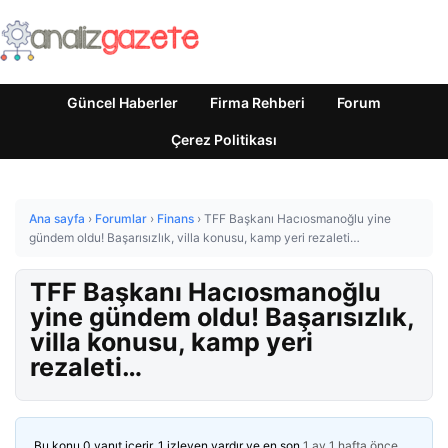
Güncel Haberler
Firma Rehberi
Forum
Çerez Politikası
Ana sayfa
›
Forumlar
›
Finans
›
TFF Başkanı Hacıosmanoğlu yine
gündem oldu! Başarısızlık, villa konusu, kamp yeri rezaleti…
TFF Başkanı Hacıosmanoğlu
yine gündem oldu! Başarısızlık,
villa konusu, kamp yeri
rezaleti…
Bu konu 0 yanıt içerir, 1 izleyen vardır ve en son
1 ay 1 hafta önce