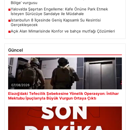
Bölge’ vurgusu
Yalova’da Şaşırtan Engelleme: Kafe Önüne Park Etmek
■
İsteyen Sürücüye Sandalye ile Müdahale
İstanbul’un 8 İlçesinde Geniş Kapsamlı Su Kesintisi
■
Gerçekleşecek
Açık Alan Mimarisinde Konfor ve bahçe mutfağı Çözümleri
■
Güncel
07/08/2026
Elazığ’daki Tefecilik Şebekesine Yönelik Operasyon: İntihar
Mektubu İpuçlarıyla Büyük Vurgun Ortaya Çıktı