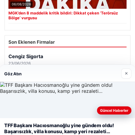
06/08/2026
MGK’den 8 maddelik kritik bildiri: Dikkat çeken ‘Terörsüz
Bölge’ vurgusu
Son Eklenen Firmalar
Cengiz Sigorta
23/06/2026
×
Göz Atın
Web sitemizi nasıl kullandığınızı daha iyi anlayabilmek,
Güncel Haberler
© 2026 Analiz Gazete – Güncel Haberler
deneyiminizi kişiselleştirmek ve geliştirmek amacıyla çerezler
Tercüme Bürosu
|
Malta Dil Okulu
|
lemagrup.com.tr
kullanıyoruz.
Çerez Politikamız
TFF Başkanı Hacıosmanoğlu yine gündem oldu!
riş
rt
rt
rt
 escort
 escort
 escort
cort
 İzle
 escort
 escort
 escort
s giriş
er escort
scort
cio
alkalı escort
stanbul escort
Başarısızlık, villa konusu, kamp yeri rezaleti…
Reddet
Kabul Et